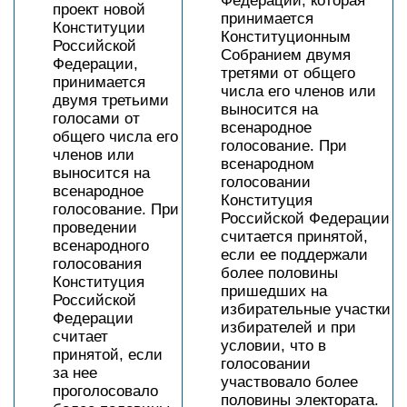
Федерации, которая
проект новой
принимается
Конституции
Конституционным
Российской
Собранием двумя
Федерации,
третями от общего
принимается
числа его членов или
двумя третьими
выносится на
голосами от
всенародное
общего числа его
голосование. При
членов или
всенародном
выносится на
голосовании
всенародное
Конституция
голосование. При
Российской Федерации
проведении
считается принятой,
всенародного
если ее поддержали
голосования
более половины
Конституция
пришедших на
Российской
избирательные участки
Федерации
избирателей и при
считает
условии, что в
принятой, если
голосовании
за нее
участвовало более
проголосовало
половины электората.