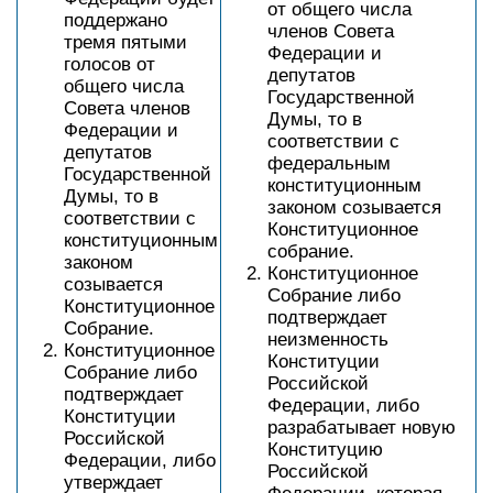
от общего числа
поддержано
членов Совета
тремя пятыми
Федерации и
голосов от
депутатов
общего числа
Государственной
Совета членов
Думы, то в
Федерации и
соответствии с
депутатов
федеральным
Государственной
конституционным
Думы, то в
законом созывается
соответствии с
Конституционное
конституционным
собрание.
законом
Конституционное
созывается
Собрание либо
Конституционное
подтверждает
Собрание.
неизменность
Конституционное
Конституции
Собрание либо
Российской
подтверждает
Федерации, либо
Конституции
разрабатывает новую
Российской
Конституцию
Федерации, либо
Российской
утверждает