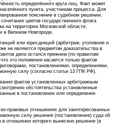
ённость определённого круга лиц. Факт может
населённого пункта, участникам процесса. Для
тивированное пояснение в судебном решении.
сочетание цветов государственного флага
ка на территории Московской области,
и в Великом Новгороде.
танций или юрисдикций (арбитраж, уголовное и
кже не являются предметом доказательства в
рантов дела остался прежним (по правилам
 что это положение касается только фактов
риговорами, постановлениями, определениями,
онную силу (согласно статье 13 ГПК РФ).
ывания фактов установленных арбитражным
ссмотрению обстоятельства установленные
азанные в постановлении или определении
ско-правовых отношениях для заинтересованных
законную силу решение (постановление) суда об
в отношении которого вынесено решение (в