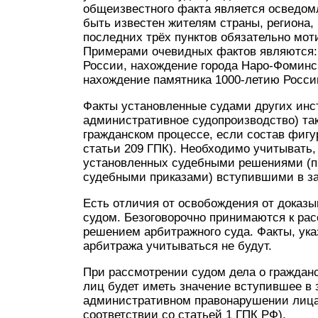
общеизвестного факта является осведомл
быть известен жителям страны, региона, 
последних трёх пунктов обязательно мо
Примерами очевидных фактов являются: 
России, нахождение города Наро-Фоминс
нахождение памятника 1000-летию Росси
Факты установленные судами других инс
административное судопроизводство) та
гражданском процессе, если состав фигу
статьи 209 ГПК). Необходимо учитывать,
установленных судебными решениями (п
судебными приказами) вступившими в зак
Есть отличия от освобождения от доказ
судом. Безоговорочно принимаются к ра
решением арбитражного суда. Факты, ук
арбитража учитываться не будут.
При рассмотрении судом дела о граждан
лиц будет иметь значение вступившее в 
административном правонарушении лица 
соответствии со статьей 1 ГПК РФ).