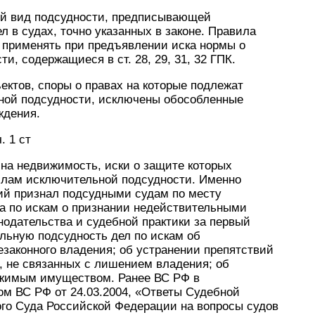
ый вид подсудности, предписывающей
 в судах, точно указанных в законе. Правила
 применять при предъявлении иска нормы о
и, содержащиеся в ст. 28, 29, 31, 32 ГПК.
ъектов, споры о правах на которые подлежат
ной подсудности, исключены обособленные
ждения.
. 1 ст
 на недвижимость, иски о защите которых
илам исключительной подсудности. Именно
ий признал подсудными судам по месту
а по искам о признании недействительными
нодательства и судебной практики за первый
ельную подсудность дел по искам об
законного владения; об устранении препятствий
 не связанных с лишением владения; об
ижимым имуществом. Ранее ВС РФ в
м ВС РФ от 24.03.2004, «Ответы Судебной
ого Суда Российской Федерации на вопросы судов