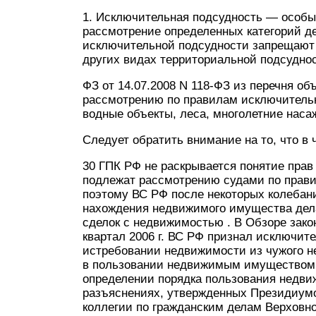
1. Исключительная подсудность — особ
рассмотрение определенных категорий дел
исключительной подсудности запрещают
других видах территориальной подсудност
ФЗ от 14.07.2008 N 118-ФЗ из перечня об
рассмотрению по правилам исключитель
водные объекты, леса, многолетние наса
Следует обратить внимание на то, что в ч
30 ГПК РФ не раскрывается понятие прав
подлежат рассмотрению судами по прав
поэтому ВС РФ после некоторых колебан
нахождения недвижимого имущества дел
сделок с недвижимостью . В Обзоре зако
квартал 2006 г. ВС РФ признал исключит
истребовании недвижимости из чужого не
в пользовании недвижимым имуществом,
определении порядка пользования недв
разъяснениях, утвержденных Президиумо
коллегии по гражданским делам Верховн