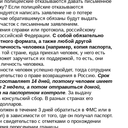
сли полицейские отказываются давать письменное
ку? Если полицейские отказываются
ендуется написать заявление не о потере
лучае обратившемуся обязаны будут выдать
 участок с письменным заявлением.
ения справки или протокола, российскому
Российской Федерации.
С собой обязательно
тного формата, а также любой другой
личность человека (например, копия паспорта,
в той стране, куда приехал человек, у него есть
может заручиться их поддержкой, то есть, они
 личность человека.
ости человек успешно пройдет, тогда сотрудник
етельство о праве возвращения в Россию.
Срок
составляет 14 дней, поэтому человек имеет
е 2 недели, а потом отправиться домой,
т на паспортном контроле
. За выдачу
консульский сбор. В разных странах его
 долларов.
олжен в течение 3 дней обратиться в ФМС или в
 в зависимости от того, где он получал паспорт.
и свидетельство с отметками о прохождении
ремя пересечении границы.