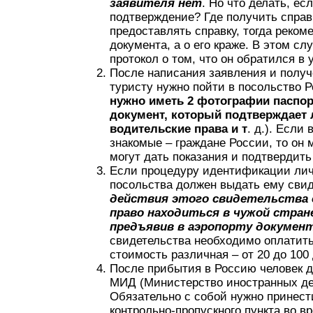
заявителя нет
. Но что делать, е
подтверждение? Где получить справ
предоставлять справку, тогда реком
документа, а о его краже. В этом с
протокол о том, что он обратился в
После написания заявления и получ
туристу нужно пойти в посольство 
нужно иметь 2 фотографии паспор
документ, который подтверждает 
водительские права и т
. д.). Если 
знакомые – граждане России, то он 
могут дать показания и подтвердить
Если процедуру идентификации личн
посольства должен выдать ему свид
действия этого свидетельства 
право находиться в чужой стран
предъявив в аэропорту докумен
свидетельства необходимо оплатить 
стоимость различная – от 20 до 100
После прибытия в Россию человек д
МИД (Министерство иностранных дел)
Обязательно с собой нужно принест
контрольно-пропускного пункта во в