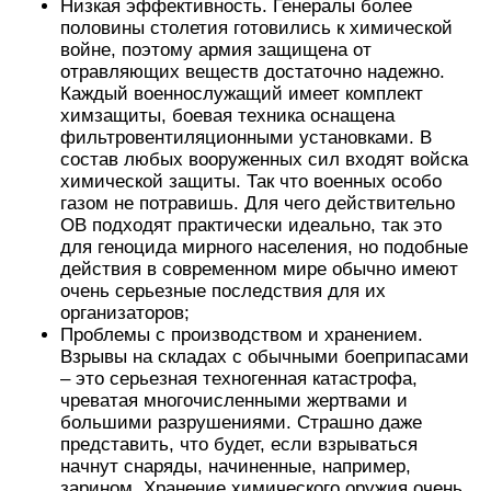
Низкая эффективность. Генералы более
половины столетия готовились к химической
войне, поэтому армия защищена от
отравляющих веществ достаточно надежно.
Каждый военнослужащий имеет комплект
химзащиты, боевая техника оснащена
фильтровентиляционными установками. В
состав любых вооруженных сил входят войска
химической защиты. Так что военных особо
газом не потравишь. Для чего действительно
ОВ подходят практически идеально, так это
для геноцида мирного населения, но подобные
действия в современном мире обычно имеют
очень серьезные последствия для их
организаторов;
Проблемы с производством и хранением.
Взрывы на складах с обычными боеприпасами
– это серьезная техногенная катастрофа,
чреватая многочисленными жертвами и
большими разрушениями. Страшно даже
представить, что будет, если взрываться
начнут снаряды, начиненные, например,
зарином. Хранение химического оружия очень