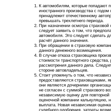
К автомобилям, которые попадают 
иностранного производства с годом
принадлежит отечественному автопро
превышать трехлетнего периода.
При назначении осмотра страховой 
следует заявить о том, что предпол
автомобиля. Это следует сделать д
расчёт данного значения.
При обращении в страховую компан
данного денежного возмещения.
В случае отказа страховщика произ
стоимости транспортного средства, 
рассмотрения данного дела. Следует
стороне автовладельцев.
Стоит упомянуть о том, что незави
предоставляются страховщиками, я
они являются дочерними организац
не согласен с суммой страхового во
независимую оценку для повторной 
оценочной компании калькуляцию, н
выплата. Новая независимая оценка 
судебного одобрения, затраты возм