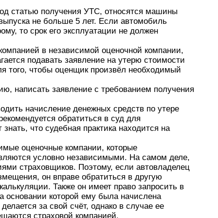
под статью получения УТС, относятся машины
 выпуска не больше 5 лет. Если автомобиль
му, то срок его эксплуатации не должен
компанией в независимой оценочной компании,
агается подавать заявление на утерю стоимости
ля того, чтобы оценщик произвёл необходимый
ию, написать заявление с требованием получения
водить начисление денежных средств по утере
рекомендуется обратиться в суд для
 знать, что судебная практика находится на
симые оценочные компании, которые
вляются условно независимыми. На самом деле,
иями страховщиков. Поэтому, если автовладелец
змещения, он вправе обратиться в другую
калькуляции. Также он имеет право запросить в
а основании которой ему была начислена
делается за свой счёт, однако в случае ее
ещаются страховой компанией.