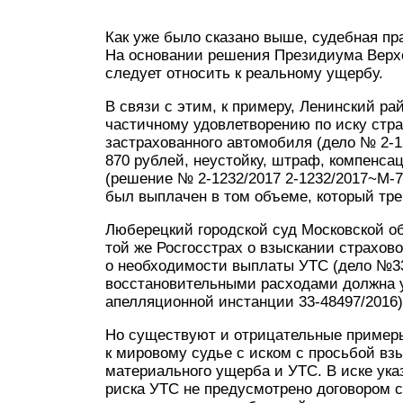
Как уже было сказано выше, судебная пр
На основании решения Президиума Верхо
следует относить к реальному ущербу.
В связи с этим, к примеру, Ленинский ра
частичному удовлетворению по иску стр
застрахованного автомобиля (дело № 2-1
870 рублей, неустойку, штраф, компенса
(решение № 2-1232/2017 2-1232/2017~М-77
был выплачен в том объеме, который тре
Люберецкий городской суд Московской об
той же Росгосстрах о взыскании страхо
о необходимости выплаты УТС (дело №33-
восстановительными расходами должна у
апелляционной инстанции 33-48497/2016)
Но существуют и отрицательные примеры
к мировому судье с иском с просьбой вз
материального ущерба и УТС. В иске указ
риска УТС не предусмотрено договором с