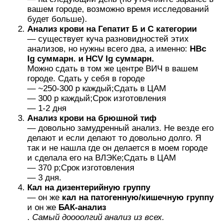
вашем городе, возможно время исследований
будет больше).
Анализ крови на Гепатит Б и С категории
— существует куча разновидностей этих
анализов, но нужны всего два, а именно:
HBc
Ig суммарн. и HCV Ig суммарн.
Можно сдать в том же центре ВИЧ в вашем
городе. Сдать у себя в городе
— ~250-300 р каждый;Сдать в ЦАМ
— 300 р каждый;Срок изготовления
— 1-2 дня
Анализ крови на брюшной тиф
— довольно замудренный анализ. Не везде его
делают и если делают то довольно долго. Я
так и не нашла где он делается в моем городе
и сделала его на ВЛЭКе;Сдать в ЦАМ
— 370 р;Срок изготовления
— 3 дня.
Кал на дизентерийную группу
— он же
кал на патогенную/кишечную группу
и он же
БАК-анализ
.
Самый доооолгий анализ из всех.