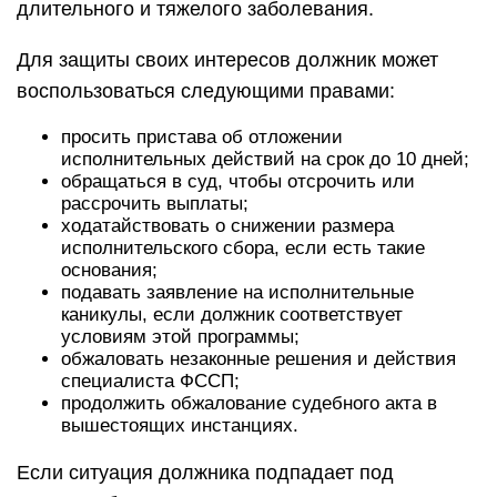
обжаловать незаконные решения и действия
специалиста ФССП;
продолжить обжалование судебного акта в
вышестоящих инстанциях.
Если ситуация должника подпадает под
признаки банкротства, можно воспользоваться
правом на списание долгов. Отметим, что в
банкротстве тоже можно получить рассрочку
долгов. Это допускается при введении
процедуры реструктуризации, оформлении
мирового соглашения с кредиторами. Но такие
варианты не предусматривают списание
задолженностей, так как гражданин принимает
на себя обязательства по добровольным
выплатам кредиторам.
Какие преимущества в оплате долгов даст мне