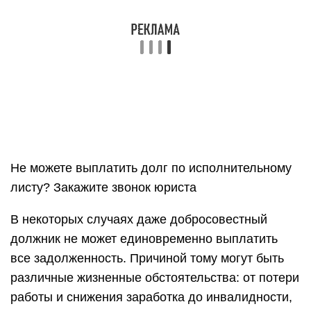
должник не может единовременно выплатить
все задолженность. Причиной тому могут быть
различные жизненные обстоятельства: от потери
работы и снижения заработка до инвалидности,
длительного и тяжелого заболевания.
Для защиты своих интересов должник может
воспользоваться следующими правами:
просить пристава об отложении
исполнительных действий на срок до 10 дней;
обращаться в суд, чтобы отсрочить или
рассрочить выплаты;
ходатайствовать о снижении размера
исполнительского сбора, если есть такие
основания;
подавать заявление на исполнительные
каникулы, если должник соответствует
условиям этой программы;