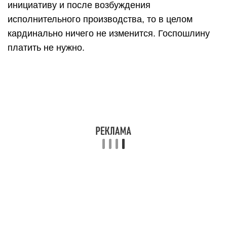
Для оплаты штрафа гражданам РФ даётся 60
дней в календарном исчислении. Срок
отсчитывается с даты вступления в законную
силу соответствующего постановления. 10 суток
отводится на подачу обжалования решения по
административному делу.
Если со стороны ответчика в суд не поступило
возражений, и штраф не уплачен в течение 60
дней, то в течение 10 суток изготавливается
второй экземпляр и направляется приставу
исполнителю.