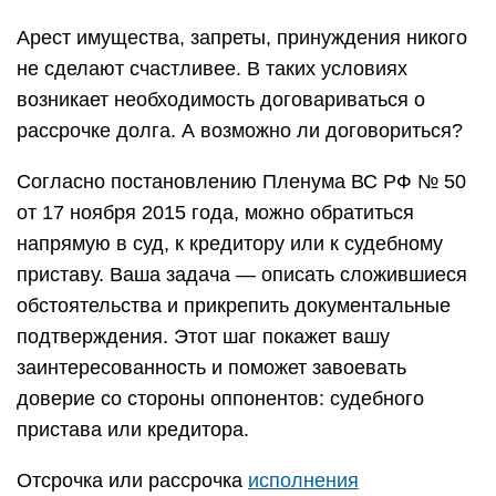
заинтересованность и поможет завоевать
доверие со стороны оппонентов: судебного
пристава или кредитора.
Отсрочка или рассрочка
исполнения
исполнительного документа
По смыслу положений Закона об
исполнительном производстве, статьи 434 ГПК
РФ, КАС РФ и АПК РФ основаниями для
предоставления отсрочки или рассрочки
исполнения исполнительного документа могут
являться неустранимые на момент обращения
в суд обстоятельства, препятствующие
исполнению должником исполнительного
документа в установленный срок.
Вопрос о наличии таких оснований решается
судом в каждом конкретном случае с учетом всех
имеющих значение фактических обстоятельств, к