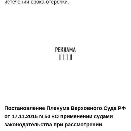
варианта для подачи документов:
Суд, в котором рассматривали дело о
принудительном взыскании задолженности.
Суд, который находится по месту жительства
должника и относится к нужному
территориальному подразделению ФССП.
Если вы только получили судебное решение,
поспешите с обращением в суд. Желательно
заявить в течение 5 дней. Но если вы проявите
инициативу и после возбуждения
исполнительного производства, то в целом
кардинально ничего не изменится. Госпошлину
платить не нужно.