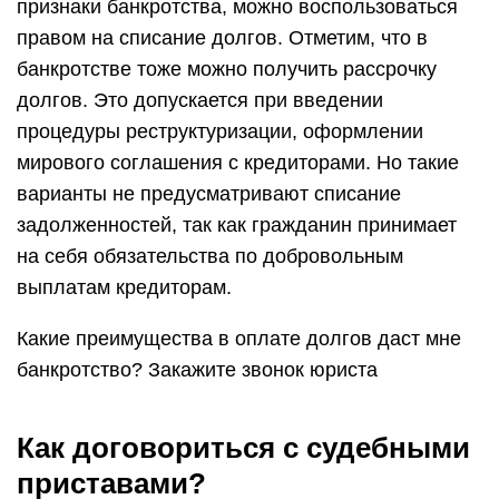
банкротство? Закажите звонок юриста
Как договориться с судебными
приставами?
Арест имущества, запреты, принуждения никого
не сделают счастливее. В таких условиях
возникает необходимость договариваться о
рассрочке долга. А возможно ли договориться?
Согласно постановлению Пленума ВС РФ № 50
от 17 ноября 2015 года, можно обратиться
напрямую в суд, к кредитору или к судебному
приставу. Ваша задача — описать сложившиеся
обстоятельства и прикрепить документальные
подтверждения. Этот шаг покажет вашу