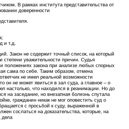
чиком. В рамках института представительства от
новании доверенности
едставителя.
а;
 и т.д.
й. Закон не содержит точный список, на который
и степени уважительности причин. Судья
 и положениях закона при анализе любых спорных
ая сама по себе. Таким образом, отмена
ответчик не имел реальной возможности
о он не может явиться в зал суда, а главное – о
ел настолько, что находился в реанимации. Но до
ся на заседание, но внезапная болезнь спутала
ойке, гражданин никак не мог оповестить суд о
бращается с просьбой к суду, выраженной в
олжен сослаться на доказательства, которые, на
д дела