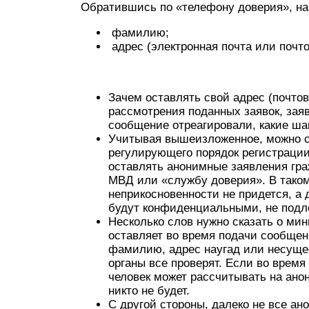
Обратившись по «телефону доверия», н
фамилию;
адрес (электронная почта или почт
Зачем оставлять свой адрес (почто
рассмотрения поданных заявок, зая
сообщение отреагировали, какие ша
Учитывая вышеизложенное, можно сд
регулирующего порядок регистраци
оставлять анонимные заявления гр
МВД или «службу доверия». В таком
неприкосновенности не придется, а
будут конфиденциальными, не под
Несколько слов нужно сказать о ми
оставляет во время подачи сообще
фамилию, адрес наугад или несуще
органы все проверят. Если во врем
человек может рассчитывать на ано
никто не будет.
С другой стороны, далеко не все а