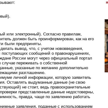
азывают:
овый).
вый или электронный). Согласно правилам,
витель должен быть проинформирован, как на его
ги были предприняты.
елать вывод, что, с учетом нововведения,
и поступающих сообщений о правонарушениях,
аждане России могут через официальный портал
 случае переживать о собственной
 данные, указанные по желанию дополнительно
лежащими разглашению.
нимуме личной информации, которую заявитель
ния. Оставлять выдуманные данные (не свою
ствующий) не стоит, ведь правоохранительные
я проверки представленные данные недостоверны,
нимность, правда, чаще по заявлению работать
нонимные заявления, поданные с использованием