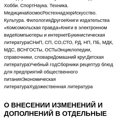
Хобби. СпортНаука. Техника.
МедицинаКосмосРостехнадзорИскусство.
Культура. ФилологияДругоеКниги издательства
«Комсомольская правда»Книги в электронном
видеКомпьютеры и интернетБукинистическая
литератураСНиП, СП, СО,СТО, РД, НП, ПБ, МДК,
МДС, ВСНГОСТы, ОСТыЭнциклопедии,
справочники, словариДомашний кругДетская
литератураУчебный годСборники рецептур блюд
для предприятий общественного
питанияЭкономическая
литератураХудожественная литература
О ВНЕСЕНИИ ИЗМЕНЕНИЙ И
ДОПОЛНЕНИЙ В ОТДЕЛЬНЫЕ