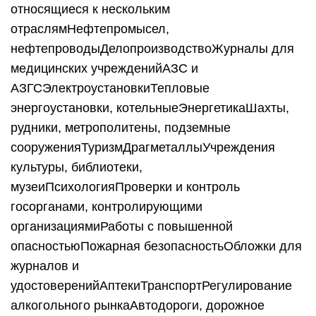
относящиеся к нескольким
отраслямНефтепромысел,
нефтепроводыДелопроизводствоЖурналы для
медицинских учрежденийАЗС и
АЗГСЭлектроустановкиТепловые
энергоустановки, котельныеЭнергетикаШахты,
рудники, метрополитены, подземные
сооруженияТуризмДрагметаллыУчреждения
культуры, библиотеки,
музеиПсихологияПроверки и контроль
госорганами, контролирующими
организациямиРаботы с повышенной
опасностьюПожарная безопасностьОбложки для
журналов и
удостоверенийАптекиТранспортРегулирование
алкогольного рынкаАвтодороги, дорожное