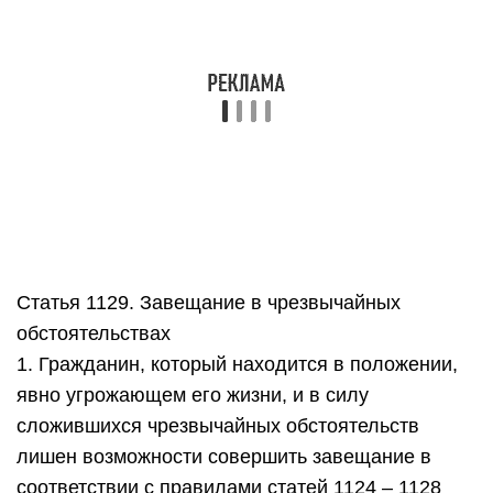
1. Гражданин, который находится в положении,
явно угрожающем его жизни, и в силу
сложившихся чрезвычайных обстоятельств
лишен возможности совершить завещание в
соответствии с правилами статей 1124 – 1128
настоящего
СТАТЬЯ 1125. Нотариально удостоверенное
завещание
1. Нотариально удостоверенное завещание
должно быть написано завещателем или
записано с его слов нотариусом. При написании
или записи завещания могут быть использованы
технические средства (электронно-
вычислительная
СТАТЬЯ 1129. Завещание в чрезвычайных