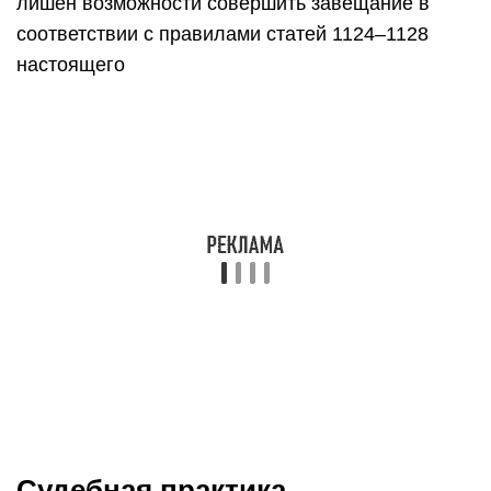
Судебная практика
При составлении такого рода завещания у
правопреемников наследодателя могут
возникнуть проблемы.
ВАРИАНТ 1:
Человек страдает заболеванием хронического
характера. В стадии обострения он составляет
завещание, понимая, что может не пережить
очередной этап своей болезни. Оформил
документ, вскоре после этого умер. Наследники,