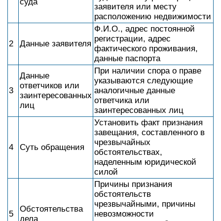
суда
заявителя или месту
расположению недвижимости
Ф.И.О., адрес постоянной
регистрации, адрес
2
Данные заявителя
фактического проживания,
данные паспорта
При наличии спора о праве
Данные
указываются следующие
ответчиков или
3
аналогичные данные
заинтересованных
ответчика или
лиц
заинтересованных лиц
Установить факт признания
завещания, составленного в
чрезвычайных
4
Суть обращения
обстоятельствах,
наделенным юридической
силой
Причины признания
обстоятельств
чрезвычайными, причины
Обстоятельства
5
невозможности
дела