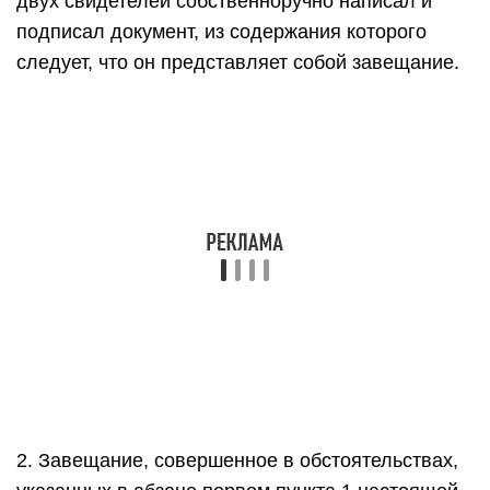
двух свидетелей собственноручно написал и
подписал документ, из содержания которого
следует, что он представляет собой завещание.
2. Завещание, совершенное в обстоятельствах,
указанных в абзаце первом пункта 1 настоящей
статьи, утрачивает силу, если завещатель в
течение месяца после прекращения этих
обстоятельств не воспользуется возможностью
совершить завещание в какой-либо иной форме,
предусмотренной статьями 1124 – 1128
настоящего Кодекса.
3. Завещание, совершенное в чрезвычайных
обстоятельствах в соответствии с настоящей
статьей, подлежит исполнению только при
условии подтверждения судом по требованию