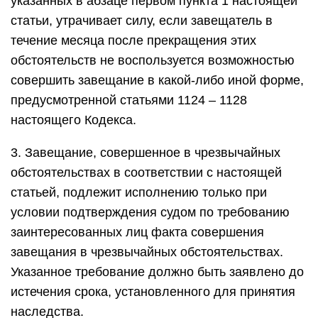
заинтересованных лиц факта совершения
завещания в чрезвычайных обстоятельствах.
Указанное требование должно быть заявлено до
истечения срока, установленного для принятия
наследства.
Следующая глава
Статья 1125.
Нотариально удостоверенное завещание
1. Нотариально удостоверенное завещание
должно быть написано завещателем или
записано с его слов нотариусом. При написании
или записи завещания могут быть использованы
технические средства (электронно-
вычислительная