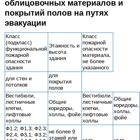
облицовочных материалов и
покрытий полов на путях
эвакуации
Класс
Класс
(подкласс)
пожарной
Этажность и
функциональной
опасности
высота
пожарной
материала,
здания
опасности
не более
здания
указанного
для
для стен и
покрытия
потолков
полов
Вестибюли,
Вестибюли,
Общие
лестничные
Общие
лестничные
коридоры,
клетки,
коридоры,
клетки,
холлы,
лифтовые
холлы, фойе
лифтовые
фойе
холлы
холлы
Ф1.2; Ф1.3; Ф2.3;
не более 9
Ф2.4; Ф3.1; Ф3.2;
этажей или