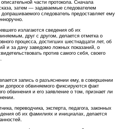
 описательной части протокола. Сначала
сказа, затем — задаваемые следователем
у допрашиваемого следователь предоставляет ему
енноручно.
певшего излагаются сведения об их
няемым, друг с другом, делается отметка о
вного процесса, достигших шестнадцати лет, об
ний и за дачу заведомо ложных показаний, о
свидетельствовать против самого себя, своего
.
делается запись о разъяснении ему, в совершении
При допросе обвиняемого фиксируются факт
о обвинения и его заявление о том, признает ли
нении.
ника, переводчика, эксперта, педагога, законных
едения об их фамилиях и инициалах, делается
анностей.