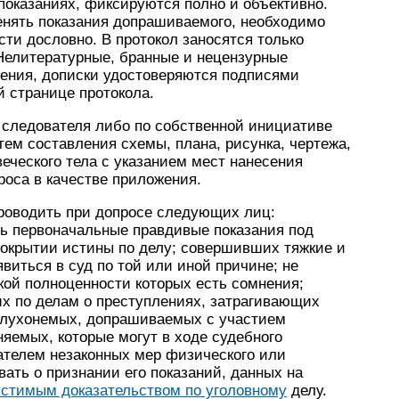
показаниях, фиксируются полно и объективно.
енять показания допрашиваемого, необходимо
сти дословно. В протокол заносятся только
Нелитературные, бранные и нецензурные
ения, дописки удостоверяются подписями
 странице протокола.
следователя либо по собственной инициативе
тем составления схемы, плана, рисунка, чертежа,
веческого тела с указанием мест нанесения
роса в качестве приложения.
проводить при допросе следующих лиц:
ь первоначальные правдивые показания под
сокрытии истины по делу; совершивших тяжкие и
виться в суд по той или иной причине; не
кой полноценности которых есть сомнения;
х по делам о преступлениях, затрагивающих
глухонемых, допрашиваемых с участием
яемых, которые могут в ходе судебного
ателем незаконных мер физического или
вать о признании его показаний, данных на
стимым доказательством по уголовному
делу.