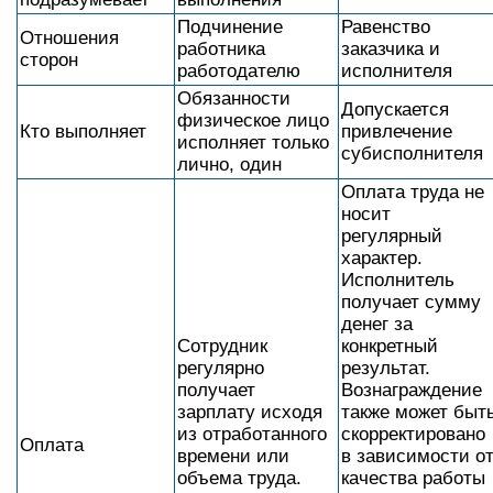
Подчинение
Равенство
Отношения
работника
заказчика и
сторон
работодателю
исполнителя
Обязанности
Допускается
физическое лицо
Кто выполняет
привлечение
исполняет только
субисполнителя
лично, один
Оплата труда не
носит
регулярный
характер.
Исполнитель
получает сумму
денег за
Сотрудник
конкретный
регулярно
результат.
получает
Вознаграждение
зарплату исходя
также может быт
из отработанного
скорректировано
Оплата
времени или
в зависимости о
объема труда.
качества работы