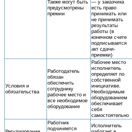
Также могут быть
— у заказчика
предусмотрены
есть право
премии
принимать или
не принимать
результаты
работы (в
конечном счете
подписывается
акт сдачи-
приемки)
Рабочее место
исполнитель
Работодатель
определяет по
обязан
собственной
обеспечить
Условия и
инициативе.
сотруднику
обязательства
Необходимым
рабочее место и
оборудованием
все необходимое
обеспечивает
оборудование
себя
самостоятельно
Работник
Исполнитель
подчиняется
Регулирование
работает в