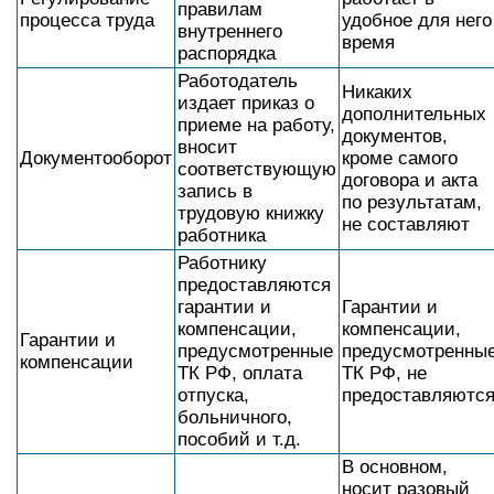
правилам
процесса труда
удобное для него
внутреннего
время
распорядка
Работодатель
Никаких
издает приказ о
дополнительных
приеме на работу,
документов,
вносит
Документооборот
кроме самого
соответствующую
договора и акта
запись в
по результатам,
трудовую книжку
не составляют
работника
Работнику
предоставляются
гарантии и
Гарантии и
компенсации,
компенсации,
Гарантии и
предусмотренные
предусмотренны
компенсации
ТК РФ, оплата
ТК РФ, не
отпуска,
предоставляютс
больничного,
пособий и т.д.
В основном,
носит разовый