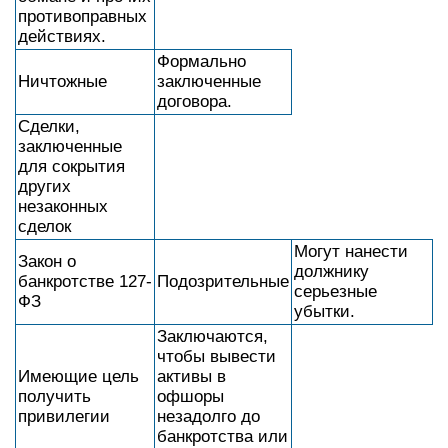
противоправных
действиях.
Формально
Ничтожные
заключенные
договора.
Сделки,
заключенные
для сокрытия
других
незаконных
сделок
Могут нанести
Закон о
должнику
банкротстве 127-
Подозрительные
серьезные
ФЗ
убытки.
Заключаются,
чтобы вывести
Имеющие цель
активы в
получить
офшоры
привилегии
незадолго до
банкротства или