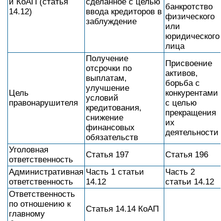
и КоАП (статья
сделанное с целью
банкротство
14.12)
ввода кредиторов в
физического
заблуждение
или
юридического
лица
Получение
Присвоение
отсрочки по
активов,
выплатам,
борьба с
улучшение
Цель
конкурентами
условий
правонарушителя
с целью
кредитования,
прекращения
снижение
их
финансовых
деятельности
обязательств
Уголовная
Статья 197
Статья 196
ответственность
Административная
Часть 1 статьи
Часть 2
ответственность
14.12
статьи 14.12
Ответственность
по отношению к
Статья 14.14 КоАП
главному