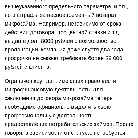
заключения договора микрозайма теперь
необходимо официально выделять свою
профессиональную деятельность –
предоставление потребительских займов. Проще
говоря, в зависимости от статуса, потребуется
получить лицензию ЦБ РФ или быть включенным
в профильный государственный реестр.
Отсутствие данного факта на момент
заключения договора лишает кредитора права
требования. Даже через суд. То есть
принудительно вернуть деньги смогут только
легальные компании по выдаче займов.
Уступка права требования возможна только
легальным кредиторам или взыскателям.
Покупатель займа, на момент проведения
данной сделки, должен быть включен в реестр