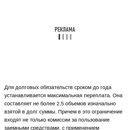
устанавливается максимальная переплата. Она
составляет не более 2,5 объемов изначально
взятой в долг суммы. Причем в это ограничение
входят не только комиссии за пользование
заемными средствами, с применением
вышеуказанного предельного параметра, и т.п.,
но и штрафы за несвоевременный возврат
микрозайма. Например, независимо от срока
действия договора, процентной ставки и т.д.,
выдав в долг 8000 рублей с возможностью
пролонгации, компания даже спустя два года
просрочки не сможет требовать более 28 000
рублей с клиента.
Ограничен круг лиц, имеющих право вести
микрофинансовую деятельность. Для