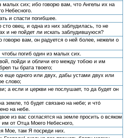
з малых сих; ибо говорю вам, что Ангелы их на
го Небесного.
ть и спасти погибшее.
 сто овец, и одна из них заблудилась, то не
рах и не пойдет ли искать заблудившуюся?
о говорю вам, он радуется о ней более, нежели о
, чтобы погиб один из малых сих.
вой, пойди и обличи его между тобою и им
брел ты брата твоего;
ою еще одного или двух, дабы устами двух или
ое слово;
и; а если и церкви не послушает, то да будет он
а земле, то́ будет связано на небе; и что́
ено на небе.
двое из вас согласятся на земле просить о всяком
т им от Отца Моего Небесного,
мя Мое, там Я посреди них.