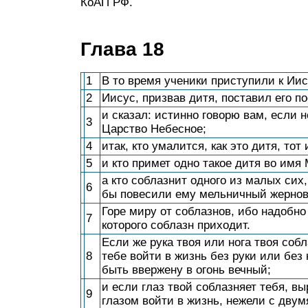
КоАП РФ.
Глава 18
1
В то время ученики приступили к Ии
2
Иисус, призвав дитя, поставил его п
и сказал: истинно говорю вам, если н
3
Царство Небесное;
4
итак, кто умалится, как это дитя, то
5
и кто примет одно такое дитя во имя
а кто соблазнит одного из малых си
6
бы повесили ему мельничный жернов 
Горе миру от соблазнов, ибо надобно 
7
которого соблазн приходит.
Если же рука твоя или нога твоя собл
8
тебе войти в жизнь без руки или без
быть ввержену в огонь вечный;
и если глаз твой соблазняет тебя, вы
9
глазом войти в жизнь, нежели с двум