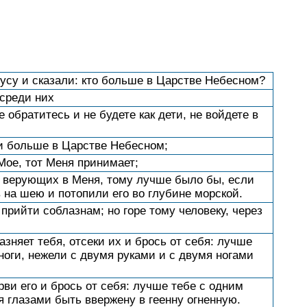
сусу и сказали: кто больше в Царстве Небесном?
осреди них
е обратитесь и не будете как дети, не войдете в
т и больше в Царстве Небесном;
 Мое, тот Меня принимает;
х, верующих в Меня, тому лучше было бы, если
на шею и потопили его во глубине морской.
прийти соблазнам; но горе тому человеку, через
азняет тебя, отсеки их и брось от себя: лучше
 ноги, нежели с двумя руками и с двумя ногами
рви его и брось от себя: лучше тебе с одним
я глазами быть ввержену в геенну огненную.