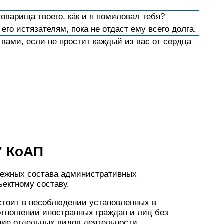
оварища твоего, ка́к и я помиловал тебя?
 его истязателям, пока не отдаст ему всего долга.
 вами, если не простит каждый из вас от сердца
7 КоАП
межных состава административных
ектному составу.
стоит в несоблюдении установленных в
отношении иностранных граждан и лиц без
ние отдельных видов деятельности.