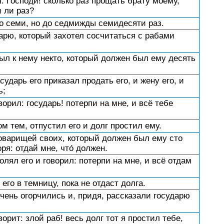
л: Господи! сколько раз прощать брату моему,
 ли раз?
до семи, но до седмижды семидесяти раз.
рю, который захотел сосчитаться с рабами
был к нему некто, который должен был ему десять
осударь его приказал продать его, и жену его, и
ь;
оворил: государь! потерпи на мне, и всё тебе
 тем, отпустил его и долг простил ему.
товарищей своих, который должен был ему сто
ря: отдай мне, что́ должен.
молял его и говорил: потерпи на мне, и всё отдам
его в темницу, пока не отдаст долга.
чень огорчились и, придя, рассказали государю
ворит: злой раб! весь долг тот я простил тебе,