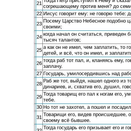
Тогда Петр приступил к Нему и сказа
21
согрешающему против меня? до семи
22
Иисус говорит ему: не говорю тебе: 
Посему Царство Небесное подобно ца
23
своими;
когда начал он считаться, приведен 
24
тысяч талантов;
а как он не имел, чем заплатить, то г
25
детей, и всё, что он имел, и заплатит
тогда раб тот пал, и, кланяясь ему, г
26
заплачу.
27
Государь, умилосердившись над рабом
Раб же тот, выйдя, нашел одного из 
28
динариев, и, схватив его, душил, гово
Тогда товарищ его пал к ногам его, у
29
тебе.
30
Но тот не захотел, а пошел и посадил 
Товарищи его, видев происшедшее, о
31
своему всё бывшее.
Тогда государь его призывает его и го
32