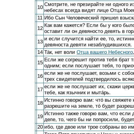
Смотрите, не презирайте ни одного и
10
небесах всегда видят лице Отца Мое
11
Ибо Сын Человеческий пришел взыска
Как вам кажется? Если бы у кого было
12
оставит ли он девяносто девять в го
и если случится найти ее, то, истинн
13
девяноста девяти незаблудившихся.
14
Та́к, нет воли
Отца вашего Небесного
Если же согрешит против тебя брат т
15
одним; если послушает тебя, то прио
если же не послушает, возьми с соб
16
трех свидетелей подтвердилось всяк
если же не послушает их, скажи церкв
17
тебе, как язычник и мыта́рь.
Истинно говорю вам: что́ вы свяжете н
18
разрешите на земле, то́ будет разреш
Истинно также говорю вам, что если 
19
деле, то, чего бы ни попросили, буде
20
ибо, где двое или трое собраны во и