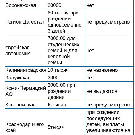
Воронежская
20000
нет
80 тысяч при
рождении
Регион Дагестан
не предусмотрено
одновременно
3 детей
7000,00 для
студенческих
еврейская
семей и для
нет
автономия
неполной
семьи
Калининградская
10 тысяч
не назначено
Калужская
3300
нет
2000,00 при
Коми-Пермяцкий
рождении
не выдаются
АО
двойни
Костромская
6 тысяч
не предусмотрено
при рождении
последующих
Краснодар и его
детей, выплаты
5тысяч
край
увеличиваются на