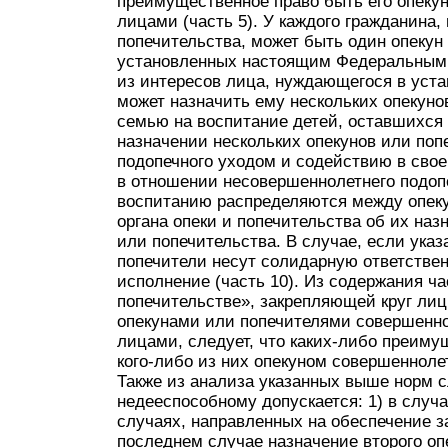
преимущественное право быть его опеку
лицами (часть 5). У каждого гражданина
попечительства, может быть один опекун
установленных настоящим Федеральным з
из интересов лица, нуждающегося в уста
может назначить ему нескольких опекунов
семью на воспитание детей, оставшихся 
назначении нескольких опекунов или поп
подопечного уходом и содействию в сво
в отношении несовершеннолетнего подопе
воспитанию распределяются между опеку
органа опеки и попечительства об их на
или попечительства. В случае, если ука
попечители несут солидарную ответстве
исполнение (часть 10). Из содержания ча
попечительстве», закрепляющей круг ли
опекунами или попечителями совершенно
лицами, следует, что каких-либо преиму
кого-либо из них опекуном совершенноле
Также из анализа указанных выше норм сл
недееспособному допускается: 1) в случ
случаях, направленных на обеспечение з
последнем случае назначение второго оп