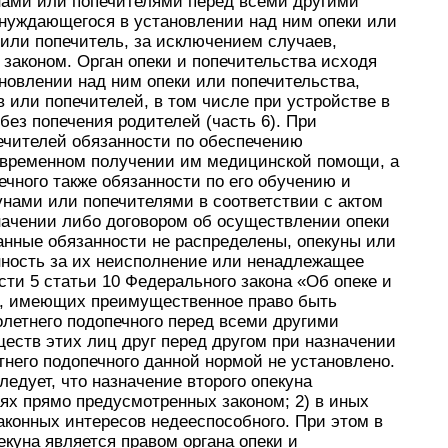
нами или попечителями перед всеми другими
, нуждающегося в установлении над ним опеки или
 или попечитель, за исключением случаев,
аконом. Орган опеки и попечительства исходя
новлении над ним опеки или попечительства,
 или попечителей, в том числе при устройстве в
без попечения родителей (часть 6). При
ечителей обязанности по обеспечению
евременном получении им медицинской помощи, а
чного также обязанности по его обучению и
нами или попечителями в соответствии с актом
значении либо договором об осуществлении опеки
занные обязанности не распределены, опекуны или
нность за их неисполнение или ненадлежащее
сти 5 статьи 10 Федерального закона «Об опеке и
ц, имеющих преимущественное право быть
летнего подопечного перед всеми другими
ществ этих лиц друг перед другом при назначении
тнего подопечного данной нормой не установлено.
едует, что назначение второго опекуна
аях прямо предусмотренных законом; 2) в иных
аконных интересов недееспособного. При этом в
екуна является правом органа опеки и