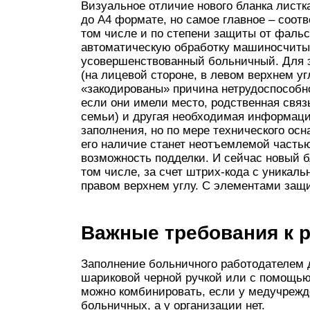
Визуальное отличие нового бланка листк
до А4 формате, но самое главное – соот
том числе и по степени защиты от фаль
автоматическую обработку машиносчитыв
усовершенствованный больничный. Для эт
(на лицевой стороне, в левом верхнем у
«закодированы» причина нетрудоспособн
если они имели место, родственная связ
семьи) и другая необходимая информаци
заполнения, но по мере технического о
его наличие станет неотъемлемой часть
возможность подделки. И сейчас новый б
том числе, за счет штрих-кода с уникаль
правом верхнем углу. С элементами защ
Важные требования к 
Заполнение больничного работодателем д
шариковой черной ручкой или с помощью
можно комбинировать, если у медучрежд
больничных, а у организации нет.