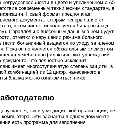
а нетрудоспособности в цвете и увеличенном с А5
ветствие современным техническим стандартам, в
сификации. Новый формат предполагает
аемого документа, которым теперь является
ого, в том числе, используется бинарный код
глу). Параллельно внесенным данным в нем будут
ости, отметки о нарушении режима больного,
ь (если больничный выдается по уходу за членом
я. Пока он не является обязательным элементом
снащения лечебно-профилактических учреждений
ю документа, что полностью исключит
ланк имеет многоступенчатую степень защиты, в
ной комбинацией из 12 цифр, нанесенного в
иты бланка можно ознакомиться ниже.
работодателю
опускается, как и у медицинской организации, не
 компьютера. Эти варианты в одном документе
ения есть программа для заполнения