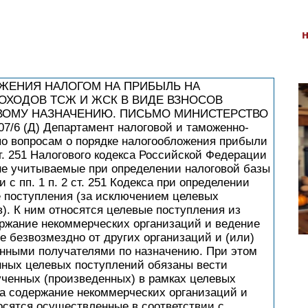
ЖЕНИЯ НАЛОГОМ НА ПРИБЫЛЬ НА
Ф ДОХОДОВ ТСЖ И ЖСК В ВИДЕ ВЗНОСОВ
ВОМУ НАЗНАЧЕНИЮ. ПИСЬМО МИНИСТЕРСТВО
7/6 (Д) Департамент налоговой и таможенно-
о вопросам о порядке налогообложения прибыли
 251 Налогового кодекса Российской Федерации
не учитываемые при определении налоговой базы
и с пп. 1 п. 2 ст. 251 Кодекса при определении
 поступления (за исключением целевых
). К ним относятся целевые поступления из
ржание некоммерческих организаций и ведение
 безвозмездно от других организаций и (или)
анными получателями по назначению. При этом
нных целевых поступлений обязаны вести
ученных (произведенных) в рамках целевых
а содержание некоммерческих организаций и
осятся осуществленные в соответствии с