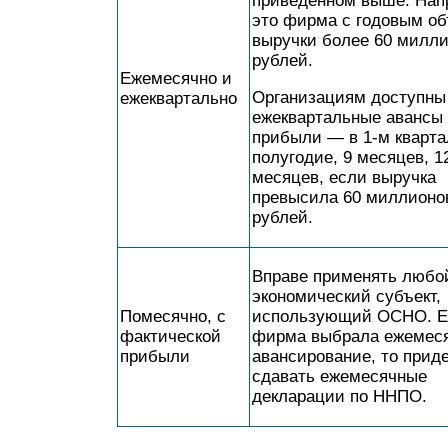
приведенном выше. Нап
это фирма с годовым о
выручки более 60 милл
рублей.
Ежемесячно и
Организациям доступны
ежеквартально
ежеквартальные авансы
прибыли — в 1-м кварта
полугодие, 9 месяцев, 1
месяцев, если выручка
превысила 60 миллионо
рублей.
Вправе применять любо
экономический субъект,
Помесячно, с
использующий ОСНО. Е
фактической
фирма выбрала ежемес
прибыли
авансирование, то прид
сдавать ежемесячные
декларации по ННПО.