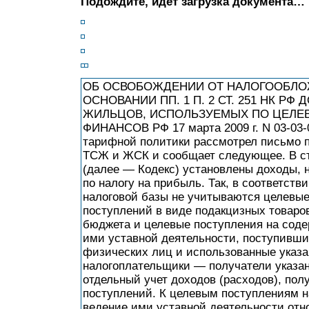
Подождите, идет загрузка документа…
ОБ ОСВОБОЖДЕНИИ ОТ НАЛОГООБЛО
ОСНОВАНИИ ПП. 1 П. 2 СТ. 251 НК Р
ЖИЛЬЦОВ, ИСПОЛЬЗУЕМЫХ ПО ЦЕЛЕ
ФИНАНСОВ РФ 17 марта 2009 г. N 03-03-0
тарифной политики рассмотрел письмо п
ТСЖ и ЖСК и сообщает следующее. В ст.
(далее — Кодекс) установлены доходы, 
по налогу на прибыль. Так, в соответстви
налоговой базы не учитываются целевые
поступлений в виде подакцизных товаров
бюджета и целевые поступления на соде
ими уставной деятельности, поступившие
физических лиц и использованные указ
налогоплательщики — получатели указа
отдельный учет доходов (расходов), пол
поступлений. К целевым поступлениям н
ведение ими уставной деятельности отн