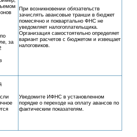
ример,
бъемом
При возникновении обязательств
ионов
зачислять авансовые транши в бюджет
помесячно и поквартально ФНС не
уведомляет налогоплательщика.
Организация самостоятельно определяет
 по
вариант расчетов с бюджетом и извещает
ле, за
налоговиков.
2
в
й
сли
Уведомите ИФНС в установленном
ячное
порядке о переходе на оплату авансов по
ется
фактическим показателям.