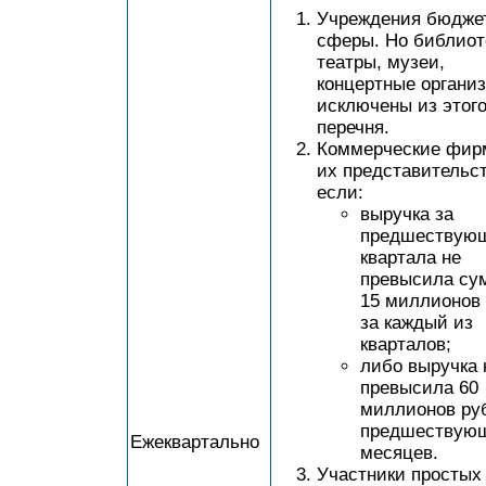
Учреждения бюдже
сферы. Но библиот
театры, музеи,
концертные органи
исключены из этог
перечня.
Коммерческие фир
их представительст
если:
выручка за
предшествую
квартала не
превысила су
15 миллионов
за каждый из
кварталов;
либо выручка 
превысила 60
миллионов ру
предшествующ
Ежеквартально
месяцев.
Участники простых