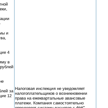
тной
еки,
зации
о
мы и
ва,
щие 4
мму в
 рублей
не
Налоговая инспекция не уведомляет
блей за
налогоплательщиков о возникновении
ие 12
права на ежеквартальные авансовые
платежи. Компания самостоятельно
определяет систему расчетов с ФНС.