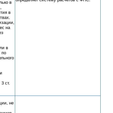
лько в
,
тия в
твах.
изации,
ес на
ез
.
ли в
 по
ельного
и
3 ст.
ции, не