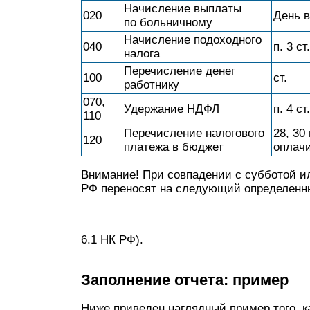
Начисление выплаты
020
День 
по больничному
Начисление подоходного
040
п. 3 ст.
налога
Перечисление денег
100
ст.
работнику
070,
Удержание НДФЛ
п. 4 ст.
110
Перечисление налогового
28, 30
120
платежа в бюджет
оплач
Внимание! При совпадении с субботой 
РФ переносят на следующий определенный
6.1 НК РФ).
Заполнение отчета: пример
Ниже приведен наглядный пример того, 