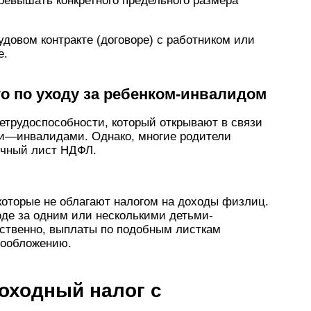
превышать конкретного предельного размера
довом контракте (договоре) с работником или
е.
о по уходу за ребенком-инвалидом
етрудоспособности, который открывают в связи
ми—инвалидами. Однако, многие родители
ичный лист НДФЛ.
 которые не облагают налогом на доходы физлиц.
де за одним или несколькими детьми-
тственно, выплаты по подобным листкам
гообложению.
оходный налог с