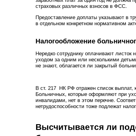
заработных плат за один год не должна 
страховых различных взносов в ФСС.
Предоставление доплаты указывают в тру
в отдельном конкретном нормативном акт
Налогообложение больничног
Нередко сотруднику оплачивают листок н
уходом за одним или несколькими деть
не знают, облагается ли закрытый больн
В ст. 217 НК РФ отражен список выплат,
Больничных, которые оформляют при ухо
инвалидами, нет в этом перечне. Соотве
нетрудоспособности тоже подлежат нало
Высчитывается ли под