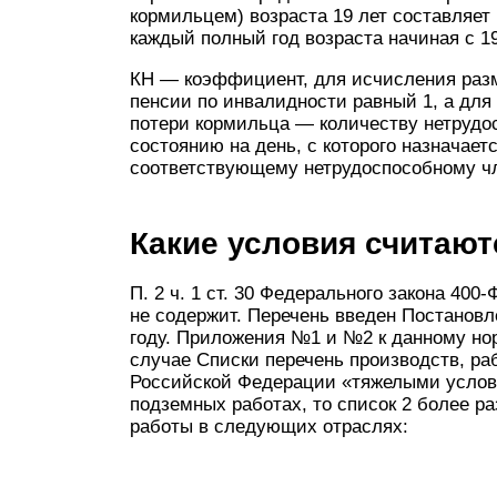
кормильцем) возраста 19 лет составляет
каждый полный год возраста начиная с 19
КН — коэффициент, для исчисления разм
пенсии по инвалидности равный 1, а дл
потери кормильца — количеству нетрудо
состоянию на день, с которого назначае
соответствующему нетрудоспособному ч
Какие условия считаю
П. 2 ч. 1 ст. 30 Федерального закона 40
не содержит. Перечень введен Постано
году. Приложения №1 и №2 к данному но
случае Списки перечень производств, ра
Российской Федерации «тяжелыми условия
подземных работах, то список 2 более р
работы в следующих отраслях: