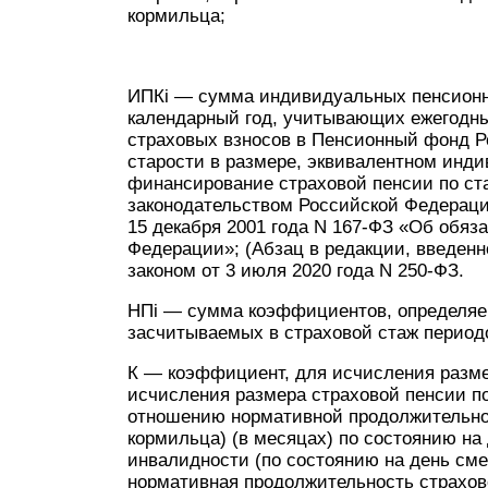
кормильца;
ИПКi — сумма индивидуальных пенсионн
календарный год, учитывающих ежегодные
страховых взносов в Пенсионный фонд Р
старости в размере, эквивалентном инди
финансирование страховой пенсии по ста
законодательством Российской Федераци
15 декабря 2001 года N 167-ФЗ «Об обяз
Федерации»; (Абзац в редакции, введенн
законом от 3 июля 2020 года N 250-ФЗ.
НПi — сумма коэффициентов, определяе
засчитываемых в страховой стаж периодо
К — коэффициент, для исчисления размер
исчисления размера страховой пенсии п
отношению нормативной продолжительно
кормильца) (в месяцах) по состоянию на 
инвалидности (по состоянию на день сме
нормативная продолжительность страхо