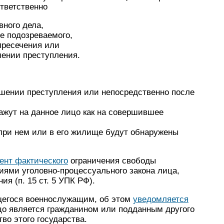
тветственно
вного дела,
е подозреваемого,
пресечения или
шении преступления.
ершении преступления или непосредственно после
ажут на данное лицо как на совершившее
 при нем или в его жилище будут обнаружены
ент фактического
огра­ничения свободы
иями уго­ловно-процессуального закона лица,
я (п. 15 ст. 5 УПК РФ).
егося военнослужа­щим, об этом
уведомляется
цо является гражданином или подданным другого
во этого государства.