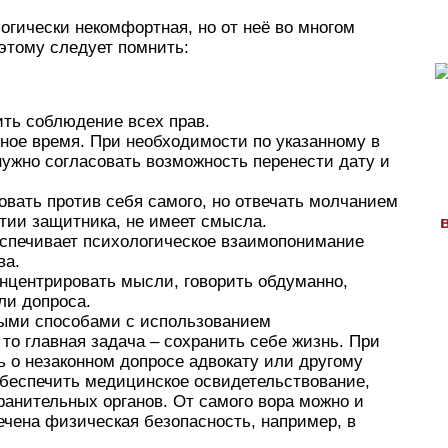
огически некомфортная, но от неё во многом
этому следует помнить:
ить соблюдение всех прав.
нное время. При необходимости по указанному в
нужно согласовать возможность перенести дату и
овать против себя самого, но отвечать молчанием
стии защитника, не имеет смысла.
еспечивает психологическое взаимопонимание
ва.
онцентрировать мысли, говорить обдуманно,
ли допроса.
ными способами с использованием
 то главная задача – сохранить себе жизнь. При
 о незаконном допросе адвокату или другому
обеспечить медицинское освидетельствование,
ранительных органов. От самого вора можно и
печена физическая безопасность, например, в