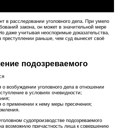
т в расследовании уголовного дела. При умело
бований закона, он может в значительной мере
Но даже учитывая неоспоримые доказательства,
 в преступлении раньше, чем суд вынесет своё
ение подозреваемого
ся
я о возбуждении уголовного дела в отношении
ступление в условиях очевид­ности;
ния;
 о применении к нему меры пресечения;
домления.
головном судопроиз­водстве подозреваемого
на возможную причастность лица к совершению