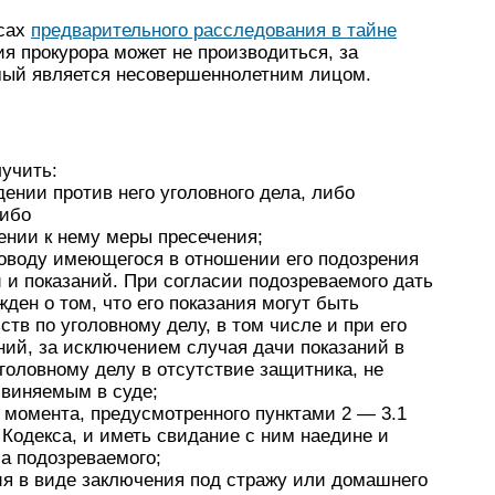
есах
предварительного расследования в тайне
я прокурора может не производиться, за
мый является несовершеннолетним лицом.
лучить:
ении против него уголовного дела, либо
либо
ении к нему меры пресечения;
поводу имеющегося в отношении его подозрения
 и показаний. При согласии подозреваемого дать
ден о том, что его показания могут быть
ств по уголовному делу, в том числе и при его
ний, за исключением случая дачи показаний в
головному делу в отсутствие защитника, не
виняемым в суде;
момента, предусмотренного пунктами 2 — 3.1
 Кодекса, и иметь свидание с ним наедине и
а подозреваемого;
я в виде заключения под стражу или домашнего