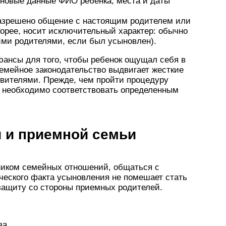
 новые данные ФИО ребенка, места и даты
разрешено общение с настоящим родителем или
корее, носит исключительный характер: обычно
ими родителями, если был усыновлен).
юансы для того, чтобы ребенок ощущал себя в
емейное законодательство выдвигает жесткие
новителями. Прежде, чем пройти процедуру
, необходимо соответствовать определенным
 и приемной семьи
ником семейных отношений, общаться с
ческого факта усыновления не помешает стать
защиту со стороны приемных родителей.
ва