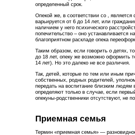
определенный срок.
Опекой же, в соответствии со , является
варьируется от 6 до 14 лет, или гражда
наличием у него психического расстрой
попечительство – оно устанавливается над
благоприятном раскладе опека переоформ
Таким образом, если говорить о детях, т
до 18 лет, опеку же возможно оформить т
14 лет). Но это далеко не все различия.
Так, детей, которые по тем или иным пр
собственных, родных родителей, уполно
передать на воспитание близким людям в
определяют только в случае, если первы
опекуны-родственники отсутствуют, не по
Приемная семья
Термин «приемная семья» — разновиднос