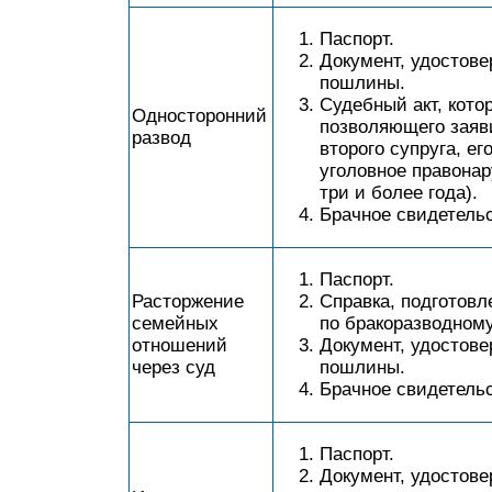
Паспорт.
Документ, удостов
пошлины.
Судебный акт, кото
Односторонний
позволяющего заяв
развод
второго супруга, е
уголовное правона
три и более года).
Брачное свидетельс
Паспорт.
Расторжение
Справка, подготовл
семейных
по бракоразводному
отношений
Документ, удостов
через суд
пошлины.
Брачное свидетельс
Паспорт.
Документ, удостов