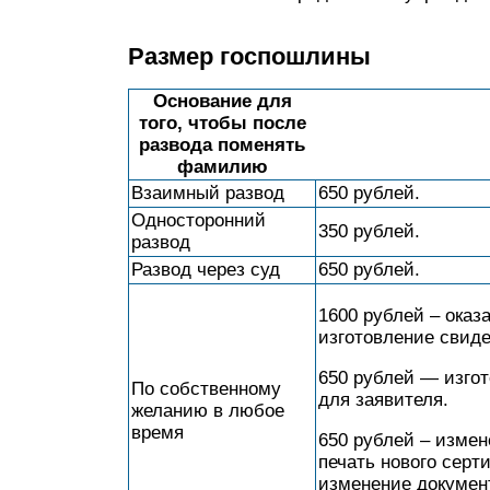
Размер госпошлины
Основание для
того, чтобы после
развода поменять
фамилию
Взаимный развод
650 рублей.
Односторонний
350 рублей.
развод
Развод через суд
650 рублей.
1600 рублей – ока
изготовление свид
650 рублей — изгот
По собственному
для заявителя.
желанию в любое
время
650 рублей – измен
печать нового серт
изменение документ