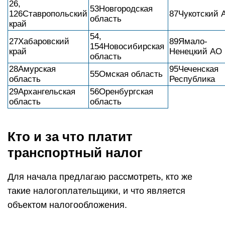
26,
53Новгородская
126Ставропольский
87Чукотский 
область
край
54,
27Хабаровский
89Ямало-
154Новосибирская
край
Ненецкий АО
область
28Амурская
95Чеченская
55Омская область
область
Республика
29Архангельская
56Оренбургская
область
область
Кто и за что платит
транспортный налог
Для начала предлагаю рассмотреть, кто же
такие налогоплательщики, и что является
объектом налогообложения.