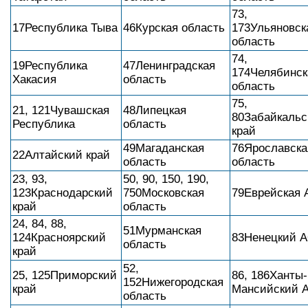
73,
17Республика Тыва
46Курская область
173Ульяновск
область
74,
19Республика
47Ленинградская
174Челябинск
Хакасия
область
область
75,
21, 121Чувашская
48Липецкая
80Забайкальс
Республика
область
край
49Магаданская
76Ярославска
22Алтайский край
область
область
23, 93,
50, 90, 150, 190,
123Краснодарский
750Московская
79Еврейская 
край
область
24, 84, 88,
51Мурманская
124Красноярский
83Ненецкий 
область
край
52,
25, 125Приморский
86, 186Ханты-
152Нижегородская
край
Мансийский 
область