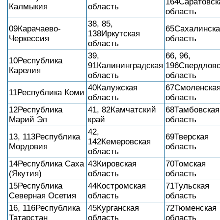
164Саратовск
Калмыкия
область
область
38, 85,
09Карачаево-
65Сахалинска
138Иркутская
Черкессия
область
область
39,
66, 96,
10Республика
91Калининградская
196Свердловс
Карелия
область
область
40Калужская
67Смоленска
11Республика Коми
область
область
12Республика
41, 82Камчатский
68Тамбовская
Марий Эл
край
область
42,
13, 113Республика
69Тверская
142Кемеровская
Мордовия
область
область
14Республика Саха
43Кировская
70Томская
(Якутия)
область
область
15Республика
44Костромская
71Тульская
Северная Осетия
область
область
16, 116Республика
45Курганская
72Тюменская
Татарстан
область
область