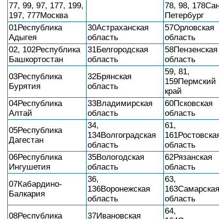
77, 99, 97, 177, 199,
78, 98, 178Сан
197, 777Москва
Петербург
01Республика
30Астраханская
57Орловская
Адыгея
область
область
02, 102Республика
31Белгородская
58Пензенская
Башкортостан
область
область
59, 81,
03Республика
32Брянская
159Пермский
Бурятия
область
край
04Республика
33Владимирская
60Псковская
Алтай
область
область
34,
61,
05Республика
134Волгоградская
161Ростовска
Дагестан
область
область
06Республика
35Вологодская
62Рязанская
Ингушетия
область
область
36,
63,
07Кабардино-
136Воронежская
163Самарска
Балкария
область
область
64,
08Республика
37Ивановская