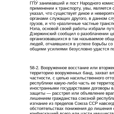
ГПУ занимавший и пост Народного комис
применении к транспорту, увы, является
указал, что существует дикое и невероя
органами служащих другого, в данном сл
грузов, и что «различные частные транс
Нэпа, основой своей работы избрали пут
Дзержинский сообщил о разоблачении це
организовавшихся в так называемое общ
людей, отчаявшихся в успехе борьбы со 
общими усилиями безусловно удастся пок
58-2. Вооруженное восстание или вторже
территорию вооруженных банд, захват вла
частности, с целью насильственного отт
республики какую-либо часть ее террит
иностранными государствами договоры 
защиты — расстрел или объявление вра
лишением гражданства союзной республи
изгнание из пределов Союза ССР навсег
обстоятельствах понижения до лишения с
конфискацией всего или части имущества