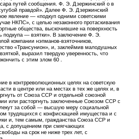
сара путей сообщения. Ф. Э. Дзержинский о в
 сугубой правдой». Далее Ф. Э. Дзержинский
тное явление — «подкуп одними советскими
учае НКПС», с целью незаконного протаскивания
портные общества, выскочившие на поверхность
ь подкупа — взятки». В заключение Ф. Э.
лой компании нэпманов-взяточников,
ество «Трансунион», и, заклеймив малодушных
взяткой, выразил твердую уверенность, что
ончить с этим злом 60 .
ние в контрреволюционных целях на советскую
сти в центре или на местах в тех же целях и, в
оргнуть от Союза ССР и отдельной союзной
ории или расторгнуть заключенные Союзом ССР с
влекут за собой — высшую меру социальной
гом трудящихся с конфискацией имущества и с
ки и, тем самым, гражданства Союза ССР и
да, с допущением при смягчающих
вободы на срок не ниже трех лет, с
. .