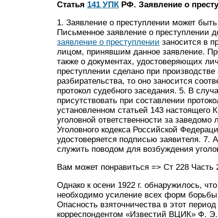
Статья
141 УПК
РФ. Заявление о прест
1. Заявление о преступлении может быть
Письменное заявление о преступлении д
заявление о преступлении
заносится в п
лицом, принявшим данное заявление. Про
также о документах, удостоверяющих лич
преступлении сделано при производстве 
разбирательства, то оно заносится соотв
протокол судебного заседания. 5. В случа
присутствовать при составлении протоко
установленном статьей 143 настоящего К
уголовной ответственности за заведомо 
Уголовного кодекса Российской Федерации
удостоверяется подписью заявителя. 7. 
служить поводом для возбуждения уголов
Вам может понравиться => Ст 228 Часть 
Однако к осени 1922 г. обнаружилось, чт
необходимо усиление всех форм борьбы с
Опасность взяточничества в этот период
корреспондентом «Известий ВЦИК» Ф. Э.