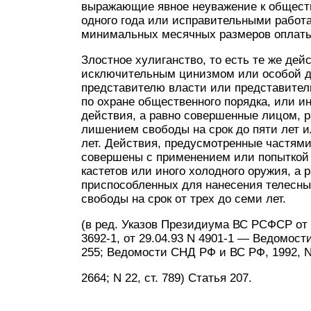
выражающие явное неуважение к обществ
одного года или исправительными работа
минимальных месячных размеров оплаты
Злостное хулиганство, то есть те же де
исключительным цинизмом или особой д
представителю власти или представите
по охране общественного порядка, или 
действия, а равно совершенные лицом, 
лишением свободы на срок до пяти лет 
лет. Действия, предусмотренные частями
совершены с применением или попытко
кастетов или иного холодного оружия, а 
приспособленных для нанесения телесн
свободы на срок от трех до семи лет.
(в ред. Указов Президиума ВС РСФСР от 04
3692-1, от 29.04.93 N 4901-1 — Ведомости 
255; Ведомости СНД РФ и ВС РФ, 1992, N 
2664; N 22, ст. 789) Статья 207.