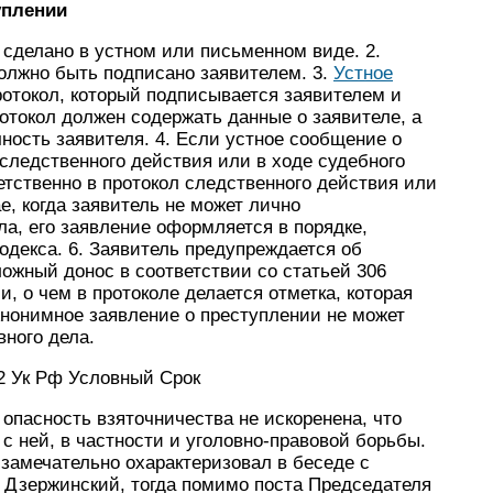
уплении
 сделано в устном или письменном виде. 2.
олжно быть подписано заявителем. 3.
Устное
ротокол, который подписывается заявителем и
токол должен содержать данные о заявителе, а
ность заявителя. 4. Если устное сообщение о
следственного действия или в ходе судебного
етственно в протокол следственного действия или
е, когда заявитель не может лично
ла, его заявление оформляется в порядке,
одекса. 6. Заявитель предупреждается об
ложный донос в соответствии со статьей 306
, о чем в протоколе делается отметка, которая
Анонимное заявление о преступлении не может
ного дела.
2 Ук Рф Условный Срок
о опасность взяточничества не искоренена, что
 ней, в частности и уголовно-правовой борьбы.
 замечательно охарактеризовал в беседе с
 Дзержинский, тогда помимо поста Председателя