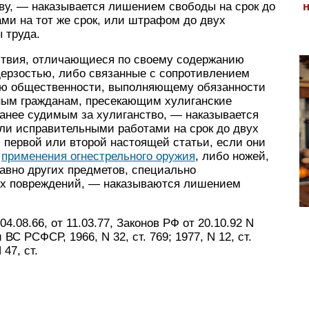
у, — наказывается лишением свободы на срок до
ми на тот же срок, или штрафом до двух
 труда.
йствия, отличающиеся по своему содержанию
ерзостью, либо связанные с сопротивлением
лю общественности, выполняющему обязанности
иным гражданам, пресекающим хулиганские
ранее судимым за хулиганство, — наказывается
или исправительными работами на срок до двух
 первой или второй настоящей статьи, если они
й
применения огнестрельного оружия
, либо ножей,
равно других предметов, специально
ых повреждений, — наказываются лишением
.08.66, от 11.03.77, Законов РФ от 20.10.92 N
ВС РСФСР, 1966, N 32, ст. 769; 1977, N 12, ст.
47, ст.