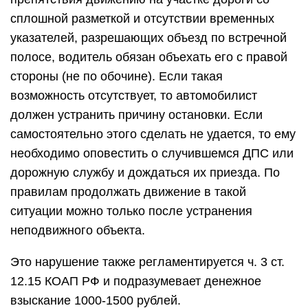
неподвижного объекта.
Это нарушение также регламентируется ч. 3 ст.
12.15 КОАП РФ и подразумевает денежное
взыскание 1000-1500 рублей.
На практике водители преодолевают
неподвижные объекты слева, нарушая при этом
ПДД. При невозможности объезда справа
большинство инспекторов ГАИ ограничиваются
только предупреждением и отпускают водителя
без наложения штрафных санкций. Для того
чтобы избежать наказания, необходимо
пропустить весь встречный транспорт и только
после этого совершить объезд.
Пробка или автомобиль, стоящий на проезжей