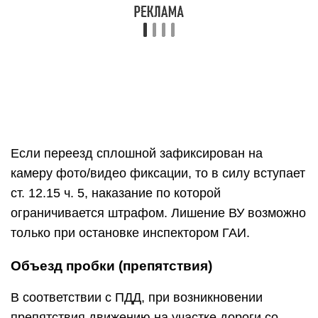
только при остановке инспектором ГАИ.
Объезд пробки (препятствия)
В соответствии с ПДД, при возникновении
препятствия движению на участке дороги со
сплошной разметкой и отсутствии временных
указателей, разрешающих объезд по встречной
полосе, водитель обязан объехать его с правой
стороны (не по обочине). Если такая
возможность отсутствует, то автомобилист
должен устранить причину остановки. Если
самостоятельно этого сделать не удается, то ему
необходимо оповестить о случившемся ДПС или
дорожную службу и дождаться их приезда. По
правилам продолжать движение в такой
ситуации можно только после устранения