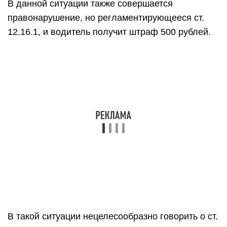
поворот) карается в соответствии со ст. 12.16 ч.
2. По правилам водитель должен доехать до
места, где линия прерывается, и совершить
маневр.
Чаще всего нарушение совершается при выезде
со двора на дорогу общего пользования.
Автомобилист сразу поворачивает налево, хотя
по правилам он должен повернуть направо,
доехать до места с прерывистой разметкой и
только там развернуться для перемещения в
обратном направлении.