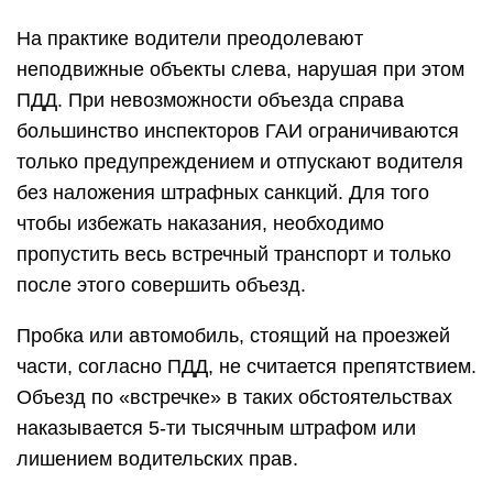
части, согласно ПДД, не считается препятствием.
Объезд по «встречке» в таких обстоятельствах
наказывается 5-ти тысячным штрафом или
лишением водительских прав.
Движение по встречной полосе перед
поворотом налево
Если автомобилист, имея намерение повернуть
влево, пересекает две сплошные полосы или
одну и до совершения маневра проезжает даже
1 метр по встречной полосе, то его ждет
наказание, соответствующее ч. 3 ст. 12.15 КОАП
РФ. Как уже было сказано, взыскание по такому
правонарушению может доходить до лишения
ВУ.