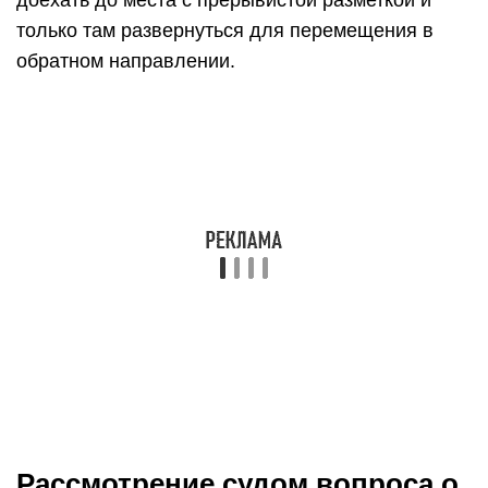
соответствующего ходатайства).
При совершении проступка впервые, а также при
наличии смягчающих вину обстоятельств у
нарушителя есть шанс, что суд назначит ему
штраф. При наличии отягчающих обстоятельств
(неоплаченных штрафов, неоднократного
привлечения к ответственности за несоблюдение
ПДД и пр.) водителю, скорее всего, запретят
водить автомобиль.