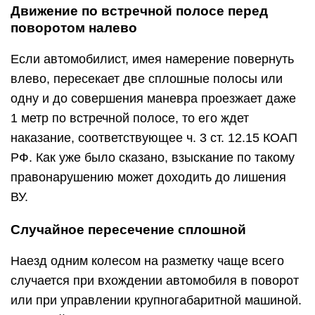
Случайное пересечение сплошной
Наезд одним колесом на разметку чаще всего
случается при вхождении автомобиля в поворот
или при управлении крупногабаритной машиной.
В данной ситуации также совершается
правонарушение, но регламентирующееся ст.
12.16.1, и водитель получит штраф 500 рублей.
В такой ситуации нецелесообразно говорить о ст.
12.15, так как полосы разметки не являются
участками для движения в обратном
направлении.
Поворот и разворот через сплошную
линию
Разворот через сплошную разметку (так же, как и