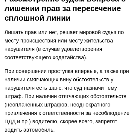
Важно! Лицо, которое использует автомашину в
связи с инвалидностью, не может быть лишено
права управления им (п. 3 ст
3.8 КоАП РФ). Однако в случае повторного
нарушения это лицо также может получить
запрет на управление своим авто (п. 31
постановления № 20).
В результате рассмотрения дела судья выносит
постановление о взимании штрафа или лишении