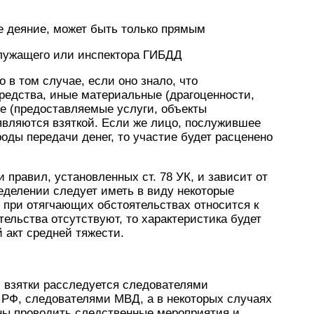
е деяние, может быть только прямым
служащего или инспектора ГИБДД
о в том случае, если оно знало, что
едства, иные материальные (драгоценности,
е (предоставляемые услуги, объекты
являются взяткой. Если же лицо, послужившее
оды передачи денег, то участие будет расценено
 правил, установленных ст. 78 УК, и зависит от
ределении следует иметь в виду некоторые
п при отягчающих обстоятельствах относится к
ельства отсутствуют, то характеристика будет
 акт средней тяжести.
 взятки расследуется следователями
 РФ, следователями МВД, а в некоторых случаях
ны проводить следственные мероприятия и