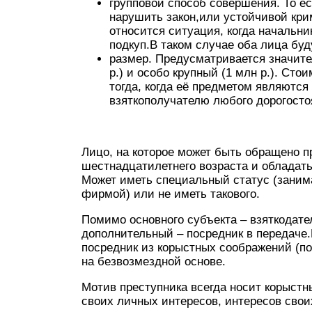
групповой способ совершения. То е
нарушить закон,или устойчивой кри
относится ситуация, когда начальн
подкуп.В таком случае оба лица буд
размер. Предусматривается значител
р.) и особо крупный (1 млн р.). Сто
тогда, когда её предметом являются
взяткополучателю любого дорогосто
Лицо, на которое может быть обращено п
шестнадцатилетнего возраста и обладат
Может иметь специальный статус (заним
фирмой) или не иметь такового.
Помимо основного субъекта – взяткодате
дополнительный – посредник в передаче.
посредник из корыстных соображений (по
на безвозмездной основе.
Мотив преступника всегда носит корыстн
своих личных интересов, интересов свои