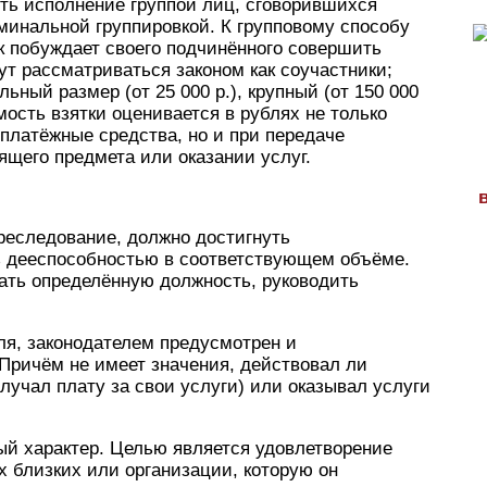
сть исполнение группой лиц, сговорившихся
минальной группировкой. К групповому способу
ик побуждает своего подчинённого совершить
ут рассматриваться законом как соучастники;
ьный размер (от 25 000 р.), крупный (от 150 000
имость взятки оценивается в рублях не только
 платёжные средства, но и при передаче
ящего предмета или оказании услуг.
реследование, должно достигнуть
ь дееспособностью в соответствующем объёме.
ать определённую должность, руководить
ля, законодателем предусмотрен и
Причём не имеет значения, действовал ли
лучал плату за свои услуги) или оказывал услуги
ый характер. Целью является удовлетворение
х близких или организации, которую он