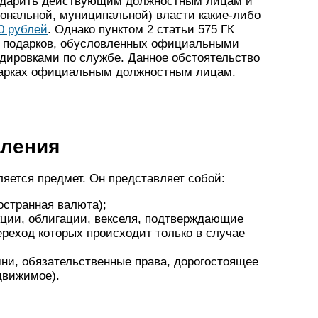
ет дарить действующим должностным лицам и
иональной, муниципальной) власти какие-либо
0 рублей
. Однако пунктом 2 статьи 575 ГК
ся подарков, обусловленных официальными
дировками по службе. Данное обстоятельство
одарках официальным должностным лицам.
пления
яется предмет. Он представляет собой:
остранная валюта);
ции, облигации, векселя, подтверждающие
реход которых происходит только в случае
ни, обязательственные права, дорогостоящее
движимое).