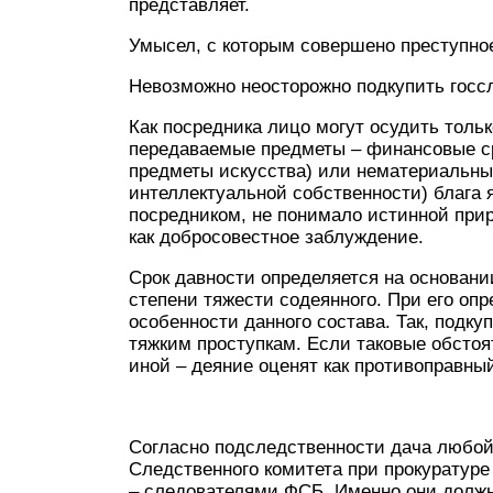
представляет.
Умысел, с которым совершено преступно
Невозможно неосторожно подкупить гос
Как посредника лицо могут осудить тольк
передаваемые предметы – финансовые ср
предметы искусства) или нематериальны
интеллектуальной собственности) блага 
посредником, не понимало истинной прир
как добросовестное заблуждение.
Срок давности определяется на основании
степени тяжести содеянного. При его оп
особенности данного состава. Так, подку
тяжким проступкам. Если таковые обстоят
иной – деяние оценят как противоправный
Согласно подследственности дача любой
Следственного комитета при прокуратуре
– следователями ФСБ. Именно они долж