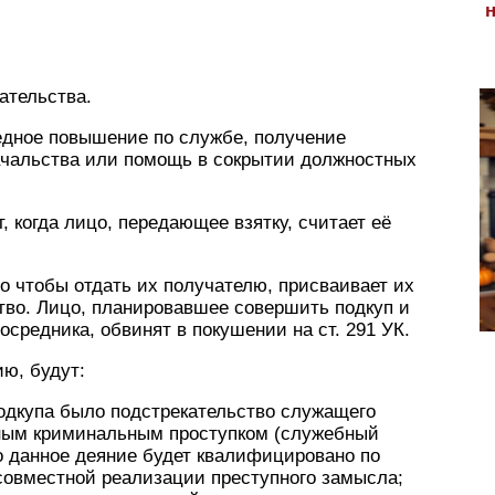
ательства.
едное повышение по службе, получение
ачальства или помощь в сокрытии должностных
 когда лицо, передающее взятку, считает её
го чтобы отдать их получателю, присваивает их
ство. Лицо, планировавшее совершить подкуп и
средника, обвинят в покушении на ст. 291 УК.
ю, будут:
одкупа было подстрекательство служащего
ным криминальным проступком (служебный
о данное деяние будет квалифицировано по
 совместной реализации преступного замысла;