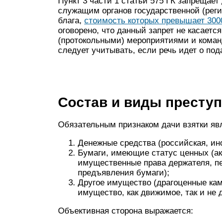
Пункт 3 части 1 статьи 575 ГК запреща
служащим органов государственной (рег
блага,
стоимость которых превышает 300
оговорено, что данный запрет не касает
(протокольными) мероприятиями и коман
следует учитывать, если речь идет о п
Состав и виды престу
Обязательным признаком дачи взятки явл
Денежные средства (российская, ин
Бумаги, имеющие статус ценных (ак
имущественные права держателя, пе
предъявления бумаги);
Другое имущество (драгоценные кам
имущество, как движимое, так и не 
Объективная сторона выражается: