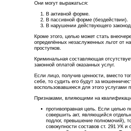
Они могут выражаться:
В активной форме.
В пассивной форме (бездействии).
В нарушении действующего законод
Кроме этого, целью может стать внеочер
определённых незаслуженных льгот от н
проступков.
Криминальная составляющая отсутствует,
законной оплатой оказанных услуг.
Если лицо, получив ценности, вместо то
себе, то судить его будут за мошенниче
воспользовавшееся для этого услугами по
Признаками, влияющими на квалификаци
противоправная цель. Если целью п
совершить акт, являющийся отдель
подлог, превышение полномочий), т
совокупности составов ст. 291 УК и