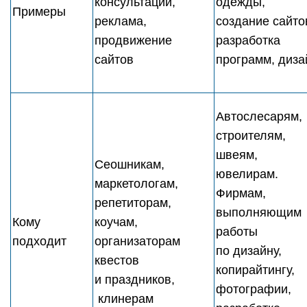
консультации,
одежды,
Примеры
реклама,
создание сайто
продвижение
разработка
сайтов
программ, диза
Автослесарям,
строителям,
швеям,
Сеошникам,
ювелирам.
маркетологам,
Фирмам,
репетиторам,
выполняющим
Кому
коучам,
работы
подходит
организаторам
по дизайну,
квестов
копирайтингу,
и праздников,
фотографии,
клинерам