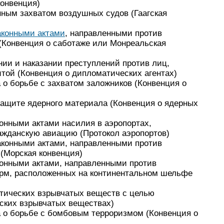
конвенция)
онным захватом воздушных судов
(Гаагская
аконными актами
, направленными против
(Конвенция о саботаже или Монреальская
нии и наказании преступлений против лиц,
итой
(Конвенция о дипломатических агентах)
а
о борьбе с захватом заложников
(Конвенция о
защите ядерного материала
(Конвенция о ядерных
конными актами насилия в аэропортах,
ажданскую авиацию
(Протокол аэропортов)
законными актами, направленными против
(Морская конвенция)
конными актами, направленными против
рм, расположенных на континентальном шельфе
стических взрывчатых веществ с целью
ских взрывчатых веществах)
а о борьбе с бомбовым
терроризмом (Конвенция
о