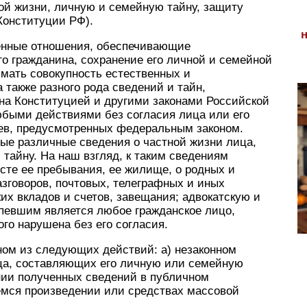
ой жизни, личную и семейную тайну, защиту
 Конституции РФ).
енные отношения, обеспечивающие
о гражданина, сохранение его личной и семейной
мать совокупность естественных и
а также разного рода сведений и тайн,
ана Конституцией и другими законами Российской
быми действиями без согласия лица или его
ев, предусмотренных федеральным законом.
ые различные сведения о частной жизни лица,
тайну. На наш взгляд, к таким сведениям
есте ее пребывания, ее жилище, о родных и
азговоров, почтовых, телеграфных и иных
их вкладов и счетов, завещания; адвокатскую и
рпевшим является любое гражданское лицо,
го нарушена без его согласия.
ном из следующих действий: а) незаконном
ца, составляющих его личную или семейную
ении полученных сведений в публичном
мся произведении или средствах массовой