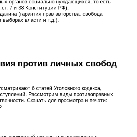
ных органов социально нуждающихся, то есть
.ст. 7 и 38 Конституции РФ);
данина (гарантия прав авторства, свобода
 выборах власти и т.д.).
вия против личных свобод
усматривают 6 статей Уголовного кодекса,
еступлений. Рассмотрим виды противоправных
венности. Скачать для просмотра и печати:
Ф
сов конкретной личности и ущемление в