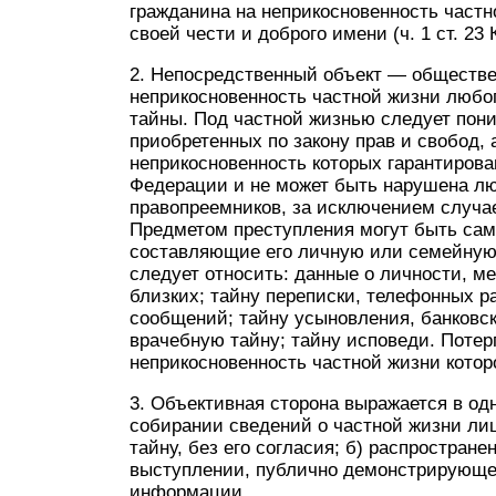
гражданина на неприкосновенность частн
своей чести и доброго имени (ч. 1 ст. 23
2. Непосредственный объект — обществ
неприкосновенность частной жизни любог
тайны. Под частной жизнью следует пони
приобретенных по закону прав и свобод, 
неприкосновенность которых гарантиров
Федерации и не может быть нарушена лю
правопреемников, за исключением случа
Предметом преступления могут быть сам
составляющие его личную или семейную 
следует относить: данные о личности, м
близких; тайну переписки, телефонных р
сообщений; тайну усыновления, банковск
врачебную тайну; тайну исповеди. Поте
неприкосновенность частной жизни которо
3. Объективная сторона выражается в од
собирании сведений о частной жизни ли
тайну, без его согласия; б) распростран
выступлении, публично демонстрирующе
информации.