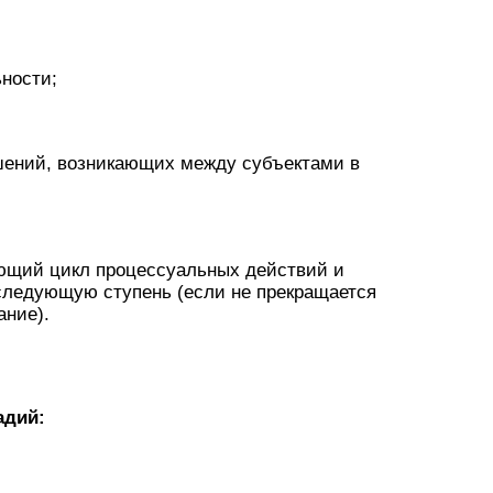
ности;
шений, возникающих между субъектами в
ющий цикл процессуальных действий и
следующую ступень (если не прекращается
ание).
адий: