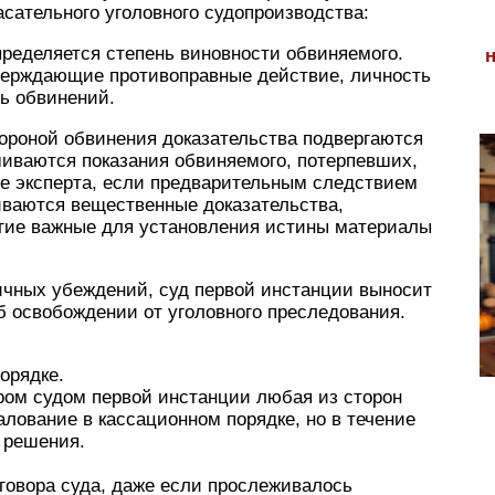
асательного уголовного судопроизводства:
пределяется степень виновности обвиняемого.
верждающие противоправные действие, личность
нь обвинений.
ороной обвинения доказательства подвергаются
иваются показания обвиняемого, потерпевших,
ие эксперта, если предварительным следствием
иваются вещественные доказательства,
гие важные для установления истины материалы
ичных убеждений, суд первой инстанции выносит
об освобождении от уголовного преследования.
орядке.
ром судом первой инстанции любая из сторон
алование в кассационном порядке, но в течение
 решения.
иговора суда, даже если прослеживалось