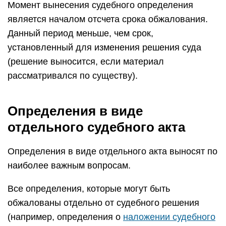
наиболее важным вопросам.
Все определения, которые могут быть
обжалованы отдельно от судебного решения
(например, определения о
наложении судебного
штрафа
, об обеспечении иска или об отказе в
обеспечении иска), оформляют отдельным
актом.
Для их подготовки суд должен удалиться в
совещательную комнату.
После обсуждения вопросов, по
которым
выносится конкретное определение
, оно
излагается в письменной форме. Его
подписывают все судьи, участвовавшие в
рассмотрении дела.