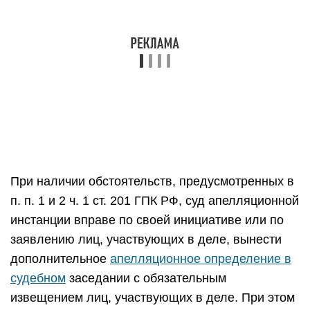
инстанции вправе по своей инициативе или по
заявлению лиц, участвующих в деле, вынести
дополнительное
апелляционное определение в
судебном
заседании с обязательным
извещением лиц, участвующих в деле. При этом
дополнительное апелляционное определение
может быть вынесено не позднее
установленного законом срока на кассационное
обжалование апелляционного определения, т.е.
в течение шести месяцев со дня вынесения
апелляционного определения (п. 57) <1>.
———————————
<1> Бюллетень Верховного Суда РФ. 2012. N 9.
Первая инстанция