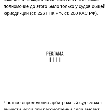
соответствующий орган,
организацию или
должностному лицу
, которые в течение месяца
со дня его получения обязаны устранить
допущенные нарушения и сообщить суду о
принятых мерах.
Если нарушитель не исполнит частное
определение, его могут привлечь к
ответственности. Размер штрафа предусмотрен
статьей 17.4 КоАП РФ и составляет от 500 до
1000 рублей.
Комментарий к Статье 333 ГПК
РФ