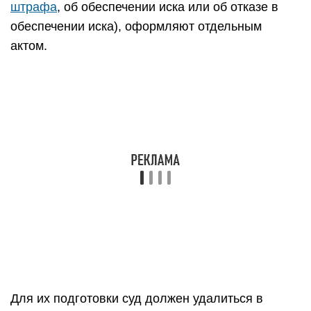
Подписанное определение оглашают в судебном
заседании.
Оно может быть обжаловано в течение месяца с
момента вынесения (п. 3 ст. 188 АПК РФ).
С 1 июня 2016 года арбитражные суды могут
выносить частные определения. Им посвящена
статья 188.1 АПК РФ, введенная Федеральным
законом от 2 марта 2016 года № 47-ФЗ. Такое
полномочие до этого было только у судов общей
юрисдикции (ст. 226 ГПК РФ, ст. 200 КАС РФ).