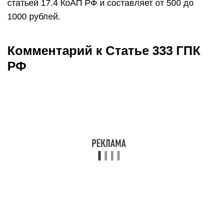
суд первой инстанции. Содержание частной
жалобы должно учитывать требования ст.
322
ГПК РФ
, в частности, в ней указываются
наименование суда, в который она адресуется,
наименование лица, подающего жалобу
(представление), само обжалуемое
определение, доводы, по которым лицо не
согласно с принятым определением, просьба
лица, к
жалобе могут быть приложены
документы
. Жалоба должна подаваться с
копиями по количеству лиц, участвующих в деле,
так как они рассылаются судьей этим лицам в
случае принятия жалобы и направления ее в суд
апелляционной инстанции на рассмотрение.
Частная жалоба освобождена от оплаты