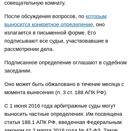
Частное определение арбитражный суд сможет
вынести, если при рассмотрении дела выявит
нарушения закона со стороны госоргана, органа
местного самоуправления либо иного лица,
обладающего публичными полномочиями, а
также со стороны должностного лица, адвоката
или субъекта профессиональной деятельности.
Вынесенное определение судья направляет в