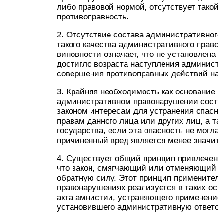
либо правовой нормой, отсутствует тако
противоправность.
2. Отсутствие состава административно
такого качества административного прав
виновности означает, что не установлен
достигло возраста наступления админист
совершения противоправных действий на
3. Крайняя необходимость как основание
административном правонарушении сост
законом интересам для устранения опас
правам данного лица или других лиц, а 
государства, если эта опасность не мог
причиненный вред является менее значи
4. Существует общий принцип привлечени
что закон, смягчающий или отменяющий 
обратную силу. Этот принцип примените
правонарушениях реализуется в таких ос
акта амнистии, устраняющего применение
установившего административную ответс