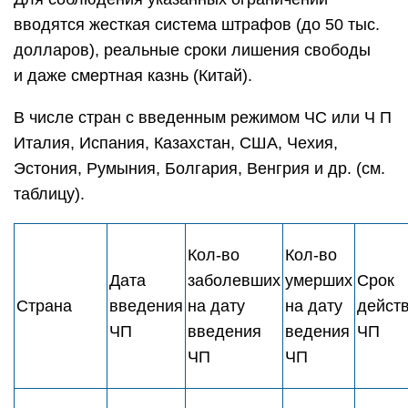
вводятся жесткая система штрафов (до 50 тыс.
долларов), реальные сроки лишения свободы
и даже смертная казнь (Китай).
В числе стран с введенным режимом ЧС или Ч П
Италия, Испания, Казахстан, США, Чехия,
Эстония, Румыния, Болгария, Венгрия и др. (см.
таблицу).
Кол-во
Кол-во
Дата
заболевших
умерших
Срок
Страна
введения
на дату
на дату
дейст
ЧП
введения
ведения
ЧП
ЧП
ЧП