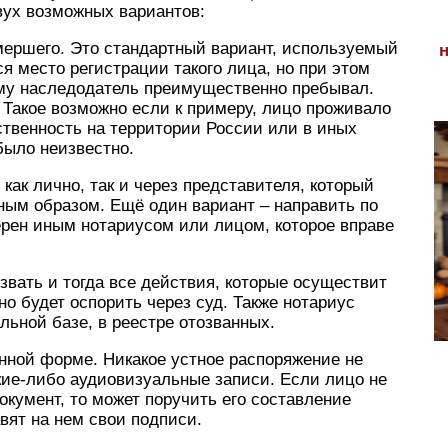
вух возможных вариантов:
мершего. Это стандартный вариант, используемый
ся место регистрации такого лица, но при этом
ому наследодатель преимущественно пребывал.
Такое возможно если к примеру, лицо проживало
ственность на территории России или в иных
было неизвестно.
как лично, так и через представителя, который
ым образом. Ещё один вариант – направить по
ерен иным нотариусом или лицом, которое вправе
вать и тогда все действия, которые осуществит
о будет оспорить через суд. Также нотариус
льной базе, в реестре отозванных.
нной форме. Никакое устное распоряжение не
кие-либо аудиовизуальные записи. Если лицо не
окумент, то может поручить его составление
вят на нем свои подписи.