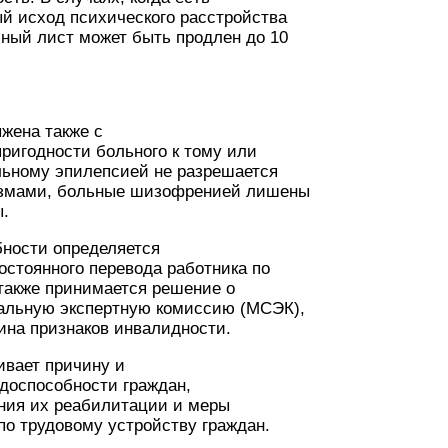
й исход психического расстройства
ный лист может быть продлен до 10
жена также с
ригодности больного к тому или
льному эпилепсией не разрешается
измами, больные шизофренией лишены
ы.
бности определяется
остоянного перевода работника по
 также принимается решение о
иальную экспертную комиссию (МСЭК),
нина признаков инвалидности.
ивает причину и
удоспособности граждан,
ения их реабилитации и меры
о трудовому устройству граждан.