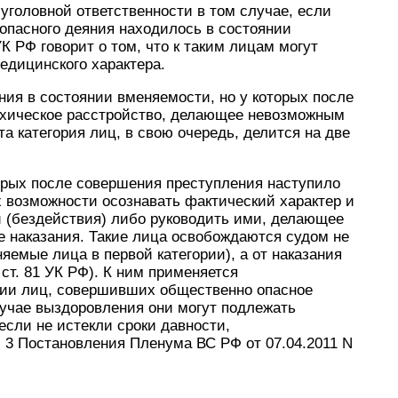
уголовной ответственности в том случае, если
опасного деяния находилось в состоянии
К РФ говорит о том, что к таким лицам могут
дицинского характера.
ния в состоянии вменяемости, но у которых после
ихическое расстройство, делающее невозможным
а категория лиц, в свою очередь, делится на две
оторых после совершения преступления наступило
 возможности осознавать фактический характер и
 (бездействия) либо руководить ими, делающее
 наказания. Такие лица освобождаются судом не
няемые лица в первой категории), а от наказания
 ст. 81 УК РФ). К ним применяется
ении лиц, совершивших общественно опасное
лучае выздоровления они могут подлежать
если не истекли сроки давности,
п. 3 Постановления Пленума ВС РФ от 07.04.2011 N