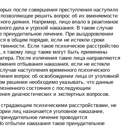
которых после совершения преступления наступило
е позволяющее решить вопрос об их вменяемости
ного деяния. Например, лицо впало в реактивное
ного дела и угрозой наказания. В таком случае
ке принудительное лечение. При выздоровлении
ся в общем порядке, если не истекли сроки
ственности. Если такое психическое расстройство
, к такому лицу также могут быть применены
ктера. После излечения такие лица направляются
жения отбывания наказания, если не истекли
 случае наступления временного психического
ления вопрос об освобождении лица от уголовной
ном решении необходимо указывать, что данные
лезненного состояния с последующим
ения диагностических и экспертных вопросов.
и страдающим психическими расстройствами, не
рии лиц назначается уголовное наказание,
 принудительное лечение проводится
о отбытии наказания такое принудительное