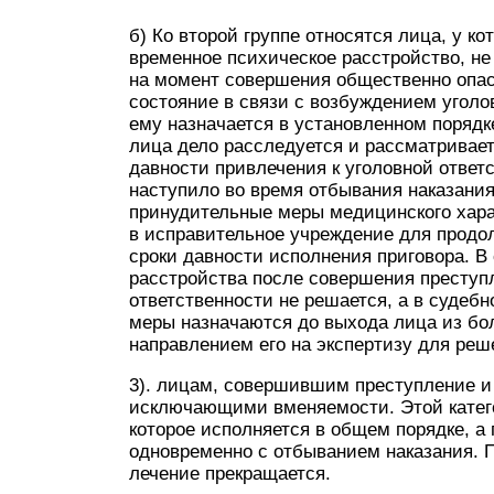
б) Ко второй группе относятся лица, у 
временное психическое расстройство, н
на момент совершения общественно опас
состояние в связи с возбуждением уголов
ему назначается в установленном поряд
лица дело расследуется и рассматривает
давности привлечения к уголовной ответ
наступило во время отбывания наказания
принудительные меры медицинского хара
в исправительное учреждение для продол
сроки давности исполнения приговора. В
расстройства после совершения преступ
ответственности не решается, а в судеб
меры назначаются до выхода лица из бо
направлением его на экспертизу для реш
3). лицам, совершившим преступление 
исключающими вменяемости. Этой катего
которое исполняется в общем порядке, а
одновременно с отбыванием наказания. П
лечение прекращается.