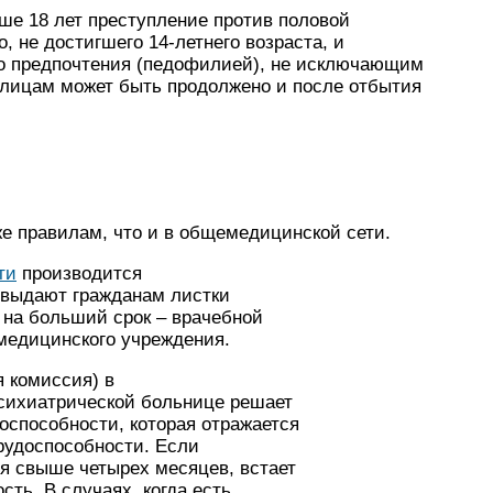
ше 18 лет преступление против половой
 не достигшего 14-летнего возраста, и
о предпочтения (педофилией), не исключающим
лицам может быть продолжено и после отбытия
же правилам, что и в общемедицинской сети.
ти
производится
 выдают гражданам листки
а на больший срок – врачебной
медицинского учреждения.
 комиссия) в
сихиатрической больнице решает
оспособности, которая отражается
рудоспособности. Если
я свыше четырех месяцев, встает
сть. В случаях, когда есть