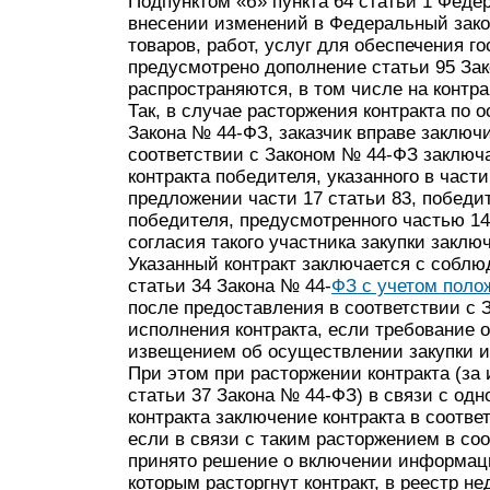
Подпунктом «б» пункта 64 статьи 1 Федер
внесении изменений в Федеральный закон
товаров, работ, услуг для обеспечения 
предусмотрено дополнение статьи 95 Зак
распространяются, в том числе на контра
Так, в случае расторжения контракта по
Закона № 44-ФЗ, заказчик вправе заключи
соответствии с Законом № 44-ФЗ заключа
контракта победителя, указанного в части
предложении части 17 статьи 83, победи
победителя, предусмотренного частью 14
согласия такого участника закупки заключ
Указанный контракт заключается с собл
статьи 34 Закона № 44-
ФЗ с учетом полож
после предоставления в соответствии с 
исполнения контракта, если требование 
извещением об осуществлении закупки и 
При этом при расторжении контракта (за 
статьи 37 Закона № 44-ФЗ) в связи с од
контракта заключение контракта в соотве
если в связи с таким расторжением в со
принято решение о включении информаци
которым расторгнут контракт, в реестр н