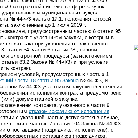
ального закона от 1 мая 2019 г. № 71-ФЗ «О
 «О контрактной системе в сфере закупок
государственных и муниципальных нужд»
она № 44-ФЗ частью 17.1, положения которой
кты, заключенные до 1 июля 2019 г.
 основаниям, предусмотренным частью 8 статьи 95
ть контракт с участником закупки, с которым в
ется контракт при уклонении от заключения
 3 статьи 54, части 6 статьи 78 , первом
теля электронной процедуры (за исключением
 статьи 83.2 Закона № 44-ФЗ) и при условии
ить контракт.
юдением условий, предусмотренных частью 1
ений части 18 статьи 95 Закона
№ 44-ФЗ, и
Законом № 44-ФЗ участником закупки обеспечения
обеспечения исполнения контракта предусмотрено
(или) документацией о закупке.
исключением контракта, указанного в части 9
носторонним
отказом заказчика от исполнения
тствии с указанной частью допускается в случае,
ответствии с частью 7 статьи 104 Закона № 44-ФЗ
и о поставщике (подрядчике, исполнителе), с
едобросовестных поставщиков (подрядчиков,