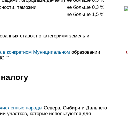
д садами, огородами,дачами)
не больше 0,3 %
сности, таможни
не больше 0,3 %
не больше 1,5 %
ванных ставок по категориям земель и
а в конкретном Муниципальном
образовании
С “”
 налогу
очисленные народы
Севера, Сибири и Дальнего
ии участков, которые используются для